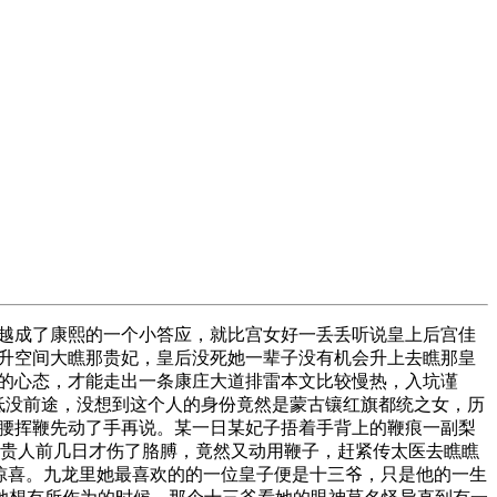
越成了康熙的一个小答应，就比宫女好一丢丢听说皇上后宫佳
升空间大瞧那贵妃，皇后没死她一辈子没有机会升上去瞧那皇
的心态，才能走出一条康庄大道排雷本文比较慢热，入坑谨
低没前途，没想到这个人的身份竟然是蒙古镶红旗都统之女，历
腰挥鞭先动了手再说。某一日某妃子捂着手背上的鞭痕一副梨
颖贵人前几日才伤了胳膊，竟然又动用鞭子，赶紧传太医去瞧瞧
惊喜。九龙里她最喜欢的的一位皇子便是十三爷，只是他的一生