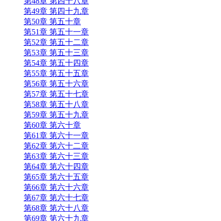
第48章 第四十八章
第49章 第四十九章
第50章 第五十章
第51章 第五十一章
第52章 第五十二章
第53章 第五十三章
第54章 第五十四章
第55章 第五十五章
第56章 第五十六章
第57章 第五十七章
第58章 第五十八章
第59章 第五十九章
第60章 第六十章
第61章 第六十一章
第62章 第六十二章
第63章 第六十三章
第64章 第六十四章
第65章 第六十五章
第66章 第六十六章
第67章 第六十七章
第68章 第六十八章
第69章 第六十九章