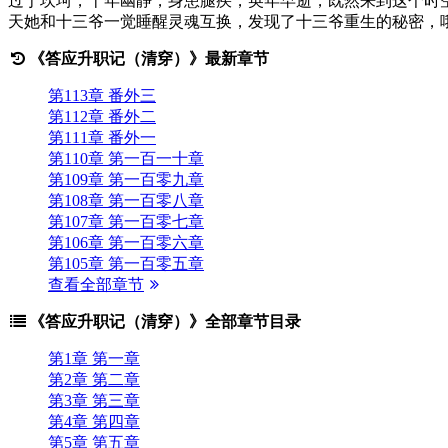
过于坎坷，十年幽静，身患腿疾，英年早逝，既然来到这个时
天她和十三爷一觉睡醒灵魂互换，发现了十三爷重生的秘密，
《答应升职记（清穿）》最新章节
第113章 番外三
第112章 番外二
第111章 番外一
第110章 第一百一十章
第109章 第一百零九章
第108章 第一百零八章
第107章 第一百零七章
第106章 第一百零六章
第105章 第一百零五章
查看全部章节
《答应升职记（清穿）》全部章节目录
第1章 第一章
第2章 第二章
第3章 第三章
第4章 第四章
第5章 第五章