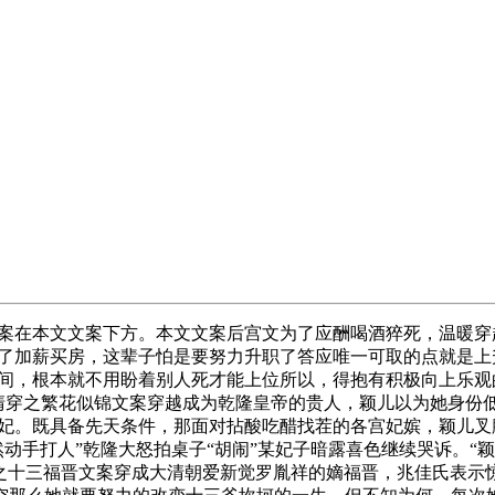
案在本文文案下方。本文文案后宫文为了应酬喝酒猝死，温暖穿
了加薪买房，这辈子怕是要努力升职了答应唯一可取的点就是上
间，根本就不用盼着别人死才能上位所以，得抱有积极向上乐观
清穿之繁花似锦文案穿越成为乾隆皇帝的贵人，颖儿以为她身份
妃。既具备先天条件，那面对拈酸吃醋找茬的各宫妃嫔，颖儿叉
然动手打人”乾隆大怒拍桌子“胡闹”某妃子暗露喜色继续哭诉。“
穿之十三福晋文案穿成大清朝爱新觉罗胤祥的嫡福晋，兆佳氏表示