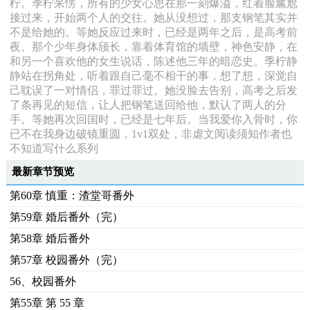
柠。季柠呆愣，所有的少女心思在那一刻爆溢，红着脸尴尬
接过来，开始两个人的交往。她从没想过，那支钢笔其实并
不是给她的。等她反应过来时，已经是两年之后，是高考前
夜。那个少年身体颀长，靠着体育馆的墙壁，神色安静，在
和另一个喜欢他的女生说话，陈述他三年的暗恋史。季柠静
静站在拐角处，听着跟自己毫不相干的事，想了想，深觉自
己耽误了一对情侣，罪过罪过。她没脸去告别，高考之后发
了条再见的短信，让人把钢笔送回给他，默认了两人的分
手。等她再次回国时，已经是七年后。当我爱你入骨时，你
已不在我身边破镜重圆，1v1双处，非虐文阅读须知作者也
不知道写什么系列
最新章节预览
第60章 慎重：渣堂哥番外
第59章 婚后番外（完）
第58章 婚后番外
第57章 校园番外（完）
56、校园番外
第55章 第 55 章