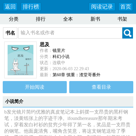
返回
排行榜
阅读记录
首页
分类
排行
全本
新书
书架
书名
思及
作者：
镜里片
分类：
科幻小说
状态：连载中
更新：2020-06-03 22:29:43
最新：
第60章 慎重：渣堂哥番外
开始阅读
查看目录
小说简介
b发光镜片简约优雅的真皮笔记本上斜摆一支昂贵的黑杆钢
笔，淡黄纸张上的字迹干净。ifoundhereasure那年期末考
试，穿着发白衬衫的贫穷少年得了第一名，奖品是一支昂贵
的钢笔。他面庞清隽，嘴角含笑意，将这支钢笔送给了季