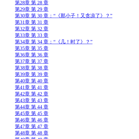
第28章 第 28 章
第29章 第 29 章
第30章 第 30 章：“《那小子！又贪凉了》？”
第31章 第 31 章
第32章 第 32 章
第33章 第 33 章
第34章 第 34 章：“《几！时了》？”
第35章 第 35 章
第36章 第 36 章
第37章 第 37 章
第38章 第 38 章
第39章 第 39 章
第40章 第 40 章
第41章 第 41 章
第42章 第 42 章
第43章 第 43 章
第44章 第 44 章
第45章 第 45 章
第46章 第 46 章
第47章 第 47 章
第48章 第 48 章