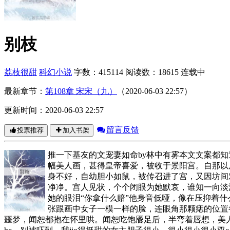
别枝
荔枝很甜
科幻小说
字数：415114
阅读数：18615
连载中
最新章节：
第108章 宋宋（九）
（2020-06-03 22:57）
更新时间：2020-06-03 22:57
留言反馈
投票推荐
加入书架
推一下基友的文宠妻如命by林中有雾本文文案都
幅美人画，甚得皇帝喜爱，被收于景阳宫。自那以
身不好，自幼胆小如鼠，被传召进了宫，又因坊间
净净。宫人见状，个个闭眼为她默哀，谁知一向淡
她的眼泪“你拿什么赔”他身音低哑，像在压抑着
张跟画中女子一模一样的脸，连眼角那颗痣的位置
噩梦，闻恕都抱在怀里哄。闻恕吃饱餍足后，半弯着唇想，美