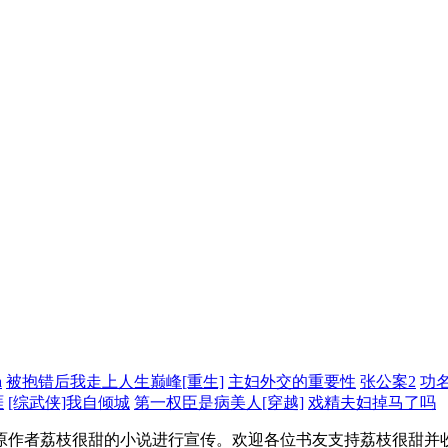
a
被抱错后我走上人生巅峰[重生]
主妇外交的重要性
张公案2
功
涯
[综武侠]我自倾城
第一权臣是病美人[穿越]
戏精夫妇掉马了吗
原作者荔枝很甜的小说进行宣传。欢迎各位书友支持荔枝很甜并