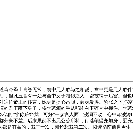
知道当今圣上喜怒无常，朝中无人敢与之相驳，宫中更是无人敢
后，但凡五官有一处与画中女子相似之人，都被纳于后宫。但也
对这位帝王的传言，她更是提心吊胆，瑟瑟发抖。紧张之下打碎
漠的君王蹲下身子，将付茗颂的手从那堆白玉碎片中握住。付茗
什么似的“拿你赔给我，可好”一众宫人面上波澜不动，心中却波
都分毫不差。后来果然不出元公公所料，付茗颂盛宠加身，冠宠
人都是有毒的，栽了一次，却还想栽第二次。阅读指南前世今生，