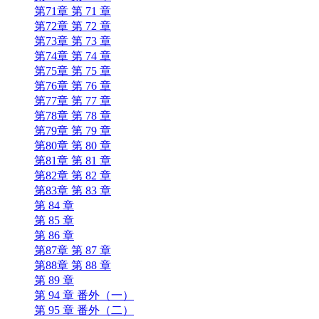
第71章 第 71 章
第72章 第 72 章
第73章 第 73 章
第74章 第 74 章
第75章 第 75 章
第76章 第 76 章
第77章 第 77 章
第78章 第 78 章
第79章 第 79 章
第80章 第 80 章
第81章 第 81 章
第82章 第 82 章
第83章 第 83 章
第 84 章
第 85 章
第 86 章
第87章 第 87 章
第88章 第 88 章
第 89 章
第 94 章 番外（一）
第 95 章 番外（二）