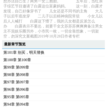
想办法自己生了两男一女三胞胎。 五年后，当红亲
子综艺节目邀请了白露这位富豪妈妈。 这一刻，白露才
发现，自己好像穿书了 儿女还是不同书的主角 大儿
子以后牢底坐穿 二儿子以后精神病院常驻 小女儿以
后人人喊打 白露这下懵了，我的儿女都是反派怎么
办 白露表示不要怂，就要干全文苏苏苏爽爽爽备注男女
主不混娱乐圈另外，小市民一枚，一切全靠想象，一切架
空，勿深究文案截图2019年10月28日作者专栏
最新章节预览
第101章 别买，明天替换
第100章 第100章
第99章 第099章
第98章 第098章
第97章 第097章
第96章 第096章
第95章 第095章
第94章 第094章