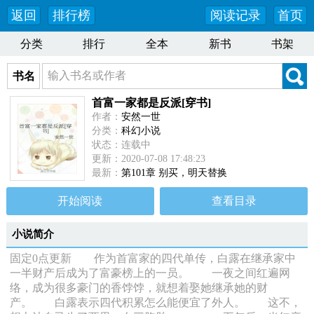
返回
排行榜
阅读记录
首页
分类
排行
全本
新书
书架
书名
首富一家都是反派[穿书]
作者：
安然一世
分类：
科幻小说
状态：连载中
更新：2020-07-08 17:48:23
最新：
第101章 别买，明天替换
开始阅读
查看目录
小说简介
固定0点更新 作为首富家的四代单传，白露在继承家中
一半财产后成为了富豪榜上的一员。 一夜之间红遍网
络，成为很多豪门的香饽饽，就想着娶她继承她的财
产。 白露表示四代积累怎么能便宜了外人。 这不，