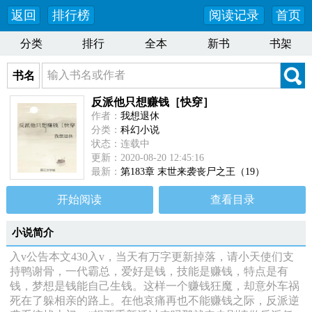
返回
排行榜
阅读记录
首页
分类
排行
全本
新书
书架
书名
反派他只想赚钱［快穿］
作者：
我想退休
分类：
科幻小说
状态：连载中
更新：2020-08-20 12:45:16
最新：
第183章 末世来袭丧尸之王（19）
开始阅读
查看目录
小说简介
入v公告本文430入v，当天有万字更新掉落，请小天使们支
持鸭谢骨，一代霸总，爱好是钱，技能是赚钱，特点是有
钱，梦想是钱能自己生钱。这样一个赚钱狂魔，却意外车祸
死在了躲相亲的路上。在他哀痛再也不能赚钱之际，反派逆