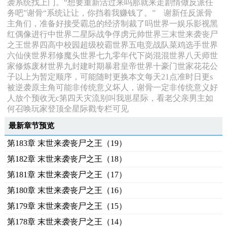
袭系统找上门。“想要重新活过来吗那就来走剧情做反派任
务吧”谢骨“系统让让，你挡着我赚钱了。” 谢新任反派骨
主角们，准备好接受霸总的经济制裁了吗世界一娱乐影视黑
红偶像进行中世界二星际战争俘虏元帅世界三末世来袭丧尸
之王世界四高中校园超级校霸世界五电竞战队菜鸡选手世界
六仙侠世界邪修魔头世界七九零年代下岗混混世界八天师世
家修炼废材世界九封建时期暴君皇帝世界十豪门世家花花公
子以上为暂定顺序，可能随时更换本文每天21点准时日更s
被逆袭原主角可能非传统意义坏人，谢骨一定非传统意义好
人放个预收无c第四天灾流别叫我崽星际，看老父亲男主如
何召唤玩家登顶全星际戳专栏可见
最新章节预览
第183章 末世来袭丧尸之王（19）
第182章 末世来袭丧尸之王（18）
第181章 末世来袭丧尸之王（17）
第180章 末世来袭丧尸之王（16）
第179章 末世来袭丧尸之王（15）
第178章 末世来袭丧尸之王（14）