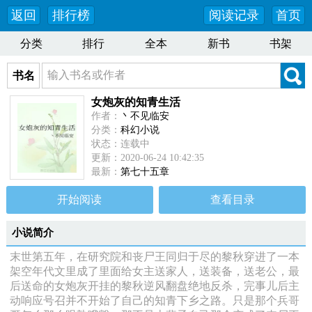
返回
排行榜
阅读记录
首页
分类
排行
全本
新书
书架
书名
女炮灰的知青生活
作者：
丶不见临安
分类：
科幻小说
状态：连载中
更新：2020-06-24 10:42:35
最新：
第七十五章
开始阅读
查看目录
小说简介
末世第五年，在研究院和丧尸王同归于尽的黎秋穿进了一本
架空年代文里成了里面给女主送家人，送装备，送老公，最
后送命的女炮灰开挂的黎秋逆风翻盘绝地反杀，完事儿后主
动响应号召并不开始了自己的知青下乡之路。只是那个兵哥