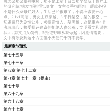
哥怎么那么眼熟哦豁，那不是上辈子自己那个变成了丧尸王
的研究院“病友”吗排雷1:爽文，女主金手指巨粗，睚眦必报
不是什么圣母烂好人，生活已经很难了，小说应该要开心
点。2:1v1高洁，男女主双穿越。3:平行架空，架的很空，一
切逻辑只为剧情让步，考据党慎入。敲黑板，这是重点4:作
者玻璃心，接受批评建议但拒绝人参公鸡，文明看文和谐你
我ta，弃文点叉勿告。5:拒绝野味从我做起，因剧情需要，
文中有涉及到这个方面但小天使们千万不要学。
最新章节预览
第七十五章
第七十三章
第72章 第七十二章
第71章 第七十一章（捉虫）
第七十章
第六十九章
第六十八章
第六十七章