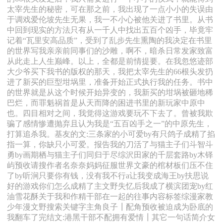
太宰先生的秘密，可在那之前，我出现了一点小小的失误由
于调戏爱伦坡先生无果，我一不小心被他关进了书里。从书
中回到现实的方法只有从一千人中找出五百个凶手，毕竟牢
记着“瓦里安高品质”，受到了乱步先生熏陶的我决定在书里
的世界写我亲亲前同事们的沙雕，啊不，暗杀日常发家致富
从此走上人生巅峰。以上，全都是前情提要。在我忽悠迹部
大少爷买下我书的版权的那天，我把太宰先生的66根头发扔
进了新买的巨型坩埚里，准备开始正式执行我的任务。书中
的世界就是从这个时候开始异变的，我新买的坩埚被砸地稀
巴烂，而罪魁祸首是从天而降的困进书里的新玩家中原中
也。四目相对之间，我觉得这游戏要玩不下去了。曾被我欺
骗了感情惨遭抛弃且认为我是“五百凶手之一”的中原先生，
打算追杀我。基友的文:三条家的小可爱by有只鸽子成精了掐
指一算，你缺只小可爱。报告我的刀活了与猫主子们斗智斗
勇by画期栖与猫主子们同归于尽综沢田家的千层套路by木铎
屿预收请搜作者名奈奈妈妈征服世界文豪的棺材板们压不住
了by听涧只要你有钱，没有我不行a让我变成海王by扶思说
好的游戏你们怎么成精了主文野失忆后我成了横滨团宠by红
油雪花酥关于我和作精干部在一起的往事内容标签综漫家教
少年漫文野搜索关键字主角良子┃配角预收被迫成为卧底的
我翻车了完结文:港黑干部不配拥有爱情┃其它一句话简介女