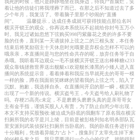
我死的时候，他只是静静地坐在我身边，待我尸首腐烂，笑
着让他的信徒们将我埋葬了而已。在那之后不知道过去了多
少个年月，我复活了。带着脑子里那个吵闹的“直播
间”。 温馨提示，达成任务成就可获得技能点那位名叫
横滨开锁王的观众，你再说本系统玩不起就给你封号五万小
时。我见过诸如忽悠下弦购买998円紫藤花之类的许多不要
脸的任务，直到某一天请拔掉上弦之二的三根头发，本任务
结束后将奖励宿主十天休息时光哦要是弃权会怎样不可以的
哦亲亲，本直播间是与您的性命共存的呢，放弃任务等于自
杀哦。我听着耳边观众一毛不拔横滨开锁王送出棒棒糖x233
观众靠钱拯救世界送出舰艇x1欢迎舰长漆黑的小矮人进入直
播间的系统提示音，看着捧着和我应当早就死去的哥哥一模
一样的脸，蹲在我面前笑眯眯的望着我的上弦之弐，陷入了
沉默。抱歉，我选择自杀。在直播间开启的那一瞬，横滨里
出现了一个新的传说。横滨盗号王，今天盗号给人刷礼物了
吗。存梗25高亮c未定，不是磨磨头磨磨头真的是亲哥哥女
主有金手指，谨慎买股人人有责，为了防止自闭少年出现，
本文不支持买股预收:被迫成为卧底的我翻车了原名我在横滨
扫厕所我的名字是川上绫，目前是被彭格列知名明杀部队瓦
里安派到武装侦探社扫厕所当卧底的。我的卧底任务进行得
十分顺利，凭借着异能力“占卜”，搜集到了太宰先生掉下来
的66根头发之后，我只需要进行一个小小的仪式，就能得到