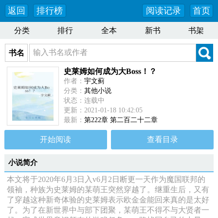
返回
排行榜
阅读记录
首页
分类
排行
全本
新书
书架
书名
史莱姆如何成为大Boss！？
作者：
宇文蓟
分类：
其他小说
状态：连载中
更新：2021-01-18 10:42:05
最新：
第222章 第二百二十二章
开始阅读
查看目录
小说简介
本文将于2020年6月3日入v6月2日断更一天作为魔国联邦的
领袖，种族为史莱姆的某萌王突然穿越了。继重生后，又有
了穿越这种新奇体验的史莱姆表示欧金金能回来真的是太好
了。为了在新世界中与部下团聚，某萌王不得不与大贤者一