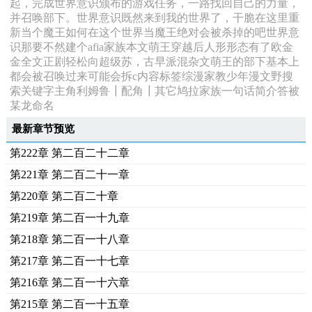
起，完成世界意识颁布的游戏任务，一路找回自己的力量，
并召唤部下。世界意识既然来到我的世界了，干脆在这里重
新当个魔王如何在这个世界当魔王绝对会被杀掉的吧世界意
识那要不然建个afia家族本文萌王穿越后人形形态有了欧金
金全文正剧轻松向超级苏，古早派混杂文萌王的部下基本上
都会被召唤过来可能会拆c内容标签综漫家教少年漫文野搜
索关键字主角利姆鲁┃配角┃其它鸠拉家族一句话简介答被
某龙命名
最新章节预览
第222章 第二百二十二章
第221章 第二百二十一章
第220章 第二百二十章
第219章 第二百一十九章
第218章 第二百一十八章
第217章 第二百一十七章
第216章 第二百一十六章
第215章 第二百一十五章