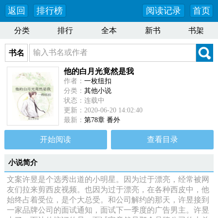
返回
排行榜
阅读记录
首页
分类
排行
全本
新书
书架
书名
他的白月光竟然是我
作者：
一枚纽扣
分类：
其他小说
状态：连载中
更新：2020-06-20 14:02:40
最新：
第78章 番外
开始阅读
查看目录
小说简介
文案许昱是个选秀出道的小明星。因为过于漂亮，经常被网
友们拉来剪西皮视频。也因为过于漂亮，在各种西皮中，他
始终占着受位，是个大总受。和公司解约的那天，许昱接到
一家品牌公司的面试通知，面试下一季度的广告男主。许昱