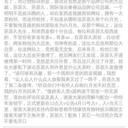
去了，而让他惊讶的是，面试官竟然是那个品牌公司的大总
裁，苏原久。苏原久，国际顶尖奢侈品品牌公司总裁。一个
明明不是娱乐圈的人，却在某西皮视频剪辑网站，拥有一大
票粉丝。而这些粉丝，不知道从哪听说苏原久有个白月光，
不要脸地直接把粉丝团取名为白月光。在那个网站上，这位
苏原久先生，和谁西皮都十分合适。每位和苏原久组西皮
的，不管你有多攻有多a，有多an，在苏原久面前，自动变
受。网友称他为大总攻。但神奇的是，这位大总攻和那位大
总受，在这网站上，竟然毫无交集。后来有天，粉丝们发
现，这位大总攻开微博了。然后网友们又发现，苏原久开通
微博第一时间，竟然是关注许昱，而且还只关注了许昱。就
在大家私下谈论苏原久和许昱是什么关系时，苏原久发微博
了。“请问谁有兴趣，剪一个我和许昱的西皮视频，我想
看。”众人众人什么众人放着我来又过了一阵子，苏原久发
了第二条微博。“听说你们中有些人自称白月光不好意思，
我的白月光回来了。”傲娇美人受x舔狗老干部攻一些无原
型，请勿在评论区提及真人，谢谢大家的理解与配合一些经
常改错字，正式更新在12点入v公告4月15号入v，入v当天三
更，谢谢大家的支持内容标签都市情缘情有独钟娱乐圈甜文
搜索关键字主角许昱，苏原久┃配角┃其它一句话简介我才
不要先开口