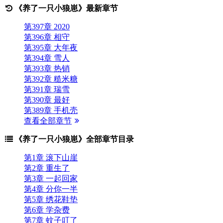
《养了一只小狼崽》最新章节
第397章 2020
第396章 相守
第395章 大年夜
第394章 雪人
第393章 热销
第392章 糙米糖
第391章 瑞雪
第390章 最好
第389章 手机壳
查看全部章节
《养了一只小狼崽》全部章节目录
第1章 滚下山崖
第2章 重生了
第3章 一起回家
第4章 分你一半
第5章 绣花鞋垫
第6章 学杂费
第7章 蚊子叮了