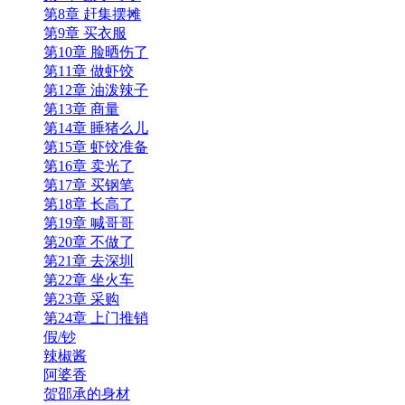
第8章 赶集摆摊
第9章 买衣服
第10章 脸晒伤了
第11章 做虾饺
第12章 油泼辣子
第13章 商量
第14章 睡猪么儿
第15章 虾饺准备
第16章 卖光了
第17章 买钢笔
第18章 长高了
第19章 喊哥哥
第20章 不做了
第21章 去深圳
第22章 坐火车
第23章 采购
第24章 上门推销
假/钞
辣椒酱
阿婆香
贺邵承的身材