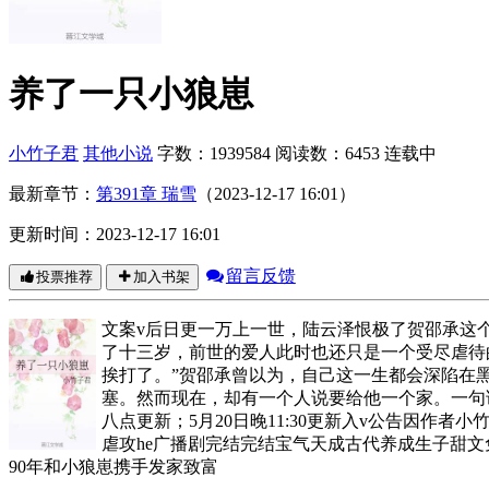
养了一只小狼崽
小竹子君
其他小说
字数：1939584
阅读数：6453
连载中
最新章节：
第391章 瑞雪
（2023-12-17 16:01）
更新时间：2023-12-17 16:01
留言反馈
投票推荐
加入书架
文案v后日更一万上一世，陆云泽恨极了贺邵承这
了十三岁，前世的爱人此时也还只是一个受尽虐待
挨打了。”贺邵承曾以为，自己这一生都会深陷在
塞。然而现在，却有一个人说要给他一个家。一句话
八点更新；5月20日晚11:30更新入v公告因作
虐攻he广播剧完结完结宝气天成古代养成生子甜
90年和小狼崽携手发家致富