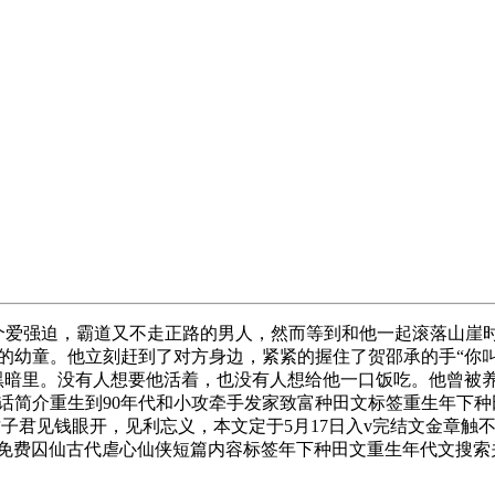
个爱强迫，霸道又不走正路的男人，然而等到和他一起滚落山崖
的幼童。他立刻赶到了对方身边，紧紧的握住了贺邵承的手“你叫
黑暗里。没有人想要他活着，也没有人想给他一口饭吃。他曾被
简介重生到90年代和小攻牵手发家致富种田文标签重生年下种田文甜
者小竹子君见钱眼开，见利忘义，本文定于5月17日入v完结文金章
文免费囚仙古代虐心仙侠短篇内容标签年下种田文重生年代文搜