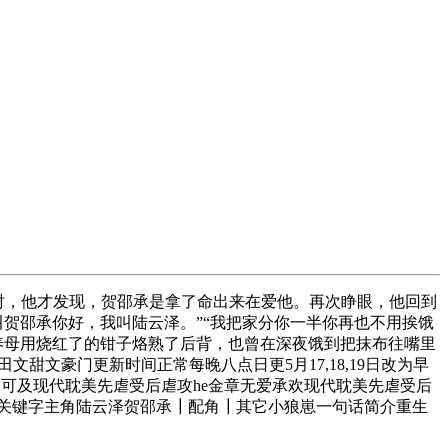
时，他才发现，贺邵承是拿了命出来在爱他。再次睁眼，他回到
贺邵承你好，我叫陆云泽。”“我把家分你一半你再也不用挨饿
养母用烧红了的钳子烙熟了后背，也曾在深夜饿到把抹布往嘴里
文豪门更新时间正常每晚八点日更5月17,18,19日改为早
触不可及现代耽美先虐受后虐攻he金章无爱承欢现代耽美先虐受后
索关键字主角陆云泽贺邵承┃配角┃其它小狼崽一句话简介重生