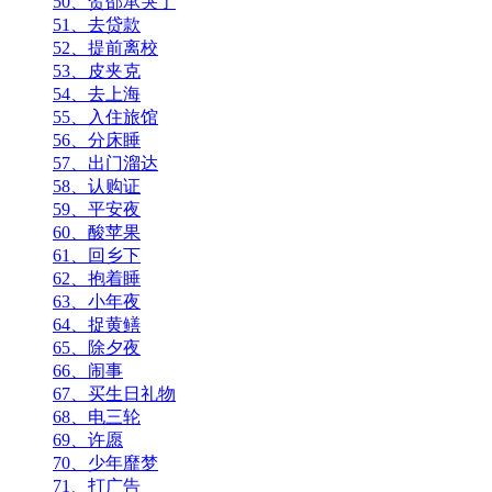
50、贺邵承哭了
51、去贷款
52、提前离校
53、皮夹克
54、去上海
55、入住旅馆
56、分床睡
57、出门溜达
58、认购证
59、平安夜
60、酸苹果
61、回乡下
62、抱着睡
63、小年夜
64、捉黄鳝
65、除夕夜
66、闹事
67、买生日礼物
68、电三轮
69、许愿
70、少年靡梦
71、打广告