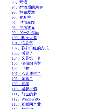
93、喝酒
94、醉酒后的亲吻
95、坦白爱意
96、吮耳垂
97、股市暴跌
98、中考状元
99、另一种亲吻
100、吻技太差
101、话剧节
102、弥补口红的方式
103、感冒了
104、又是第一名
105、偷偷织毛衣
106、毛衣
107、么儿成年了
108、亲脚丫
109、高考
110、聚餐拼酒
111、前世的梦
112、Windows95
113、互联网产业