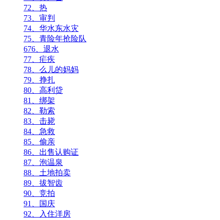
72、热
73、审判
74、华水东水灾
75、青险年抢险队
676、退水
77、疟疾
78、么儿的妈妈
79、挣扎
80、高利贷
81、绑架
82、勒索
83、击毙
84、急救
85、偷亲
86、出售认购证
87、泡温泉
88、土地拍卖
89、拔智齿
90、竞拍
91、国庆
92、入住洋房