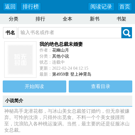
返回
排行榜
阅读记录
首页
分类
排行
全本
新书
书架
书名
我的绝色总裁未婚妻
作者：
花幽山月
分类：
其他小说
状态：连载中
更新：2022-02-24 04:12:15
最新：
第4959章 登上神霄岛
开始阅读
查看目录
小说简介
神秘高手龙潜花都，与冰山美女总裁签订婚约，但无奈被嫌
弃。可怜的沈浪，只得外出觅食。不料一个个美女接踵而
至，沈浪陷入各种桃运漩涡。当然，最主要的还是征服冰山
女总裁。