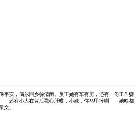
保平安，偶尔回乡躲清闲。反正她有车有房，还有一份工作赚
。 还有小人在背后戳心肝哎，小妹，你马甲掉咧 她啥都
常文。