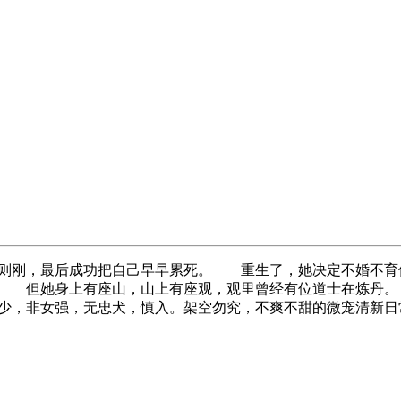
母则刚，最后成功把自己早早累死。 重生了，她决定不婚不育
 但她身上有座山，山上有座观，观里曾经有位道士在炼丹
少，非女强，无忠犬，慎入。架空勿究，不爽不甜的微宠清新日