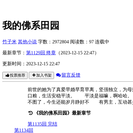
我的佛系田园
竹子米
其他小说
字数：2972804
阅读数：97
连载中
最新章节：
第1129回 终章
（2023-12-15 22:47）
更新时间：2023-12-15 22:47
留言反馈
投票推荐
加入书架
前世的她为了真爱早婚早育早离，坚强独立，为
口粮，生活安稳平淡。 平淡是福嘛，啊哈哈。
不图了，今生还能岁月静好不 有男主，互动甚
《我的佛系田园》最新章节
第1135回 完结
第1134回