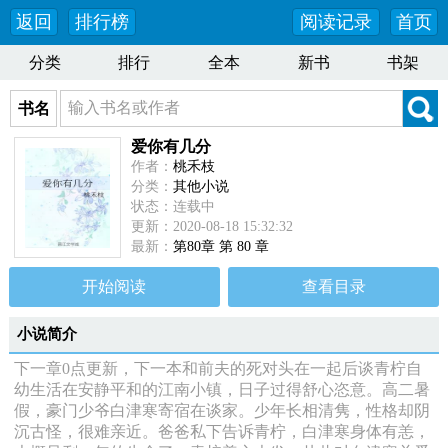
返回
排行榜
阅读记录
首页
分类
排行
全本
新书
书架
书名
爱你有几分
作者：
桃禾枝
分类：
其他小说
状态：连载中
更新：2020-08-18 15:32:32
最新：
第80章 第 80 章
开始阅读
查看目录
小说简介
下一章0点更新，下一本和前夫的死对头在一起后谈青柠自
幼生活在安静平和的江南小镇，日子过得舒心恣意。高二暑
假，豪门少爷白津寒寄宿在谈家。少年长相清隽，性格却阴
沉古怪，很难亲近。爸爸私下告诉青柠，白津寒身体有恙，