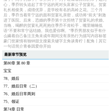
心，季乔转头追起了常宁远的死对头富家公子贺宴礼。贺宴
礼长相俊美，成绩优异，是学校有名的高岭之花。三个月
后，季乔当着常宁远的面和贺宴礼亲密，成功将“前夫”刺激
进了医院。后来，恐婚的季乔第十次拒绝了贺宴礼的求婚。
当晚，喝醉的贺宴礼死死抱住季乔不肯松手，嘴里喃喃低
语“不要和常宁远结婚。我也爱你啊。”季乔男朋友似乎有什
么瞒着自己备注主角未成年期间没有亲热行为描写内容标签
豪门世家情有独钟甜文搜索关键字主角谈青柠┃配角┃其它
一句话简介青春因爱你开始
最新章节预览
第80章 第 80 章
宝宝
78、婚后
77、婚后日常（二）
76、婚后日常两则
75、领证
第74章 日常