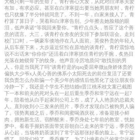
大概只剩一年的生命了。青柠善心大发，从此对白津寒关爱
有加，有求必应。甚至在白津寒提出要当她男朋友时，青柠
也只犹豫了半分钟就同意了。不到一年，白家来接人了。青
柠算了算日子，哭着和白津寒告别。少年擦去她脸颊的眼
泪，低声承诺“等我回来娶你。”青柠点点头，答应了这个善
意的谎言。大三，谈青柠在舍友的安排下参加联谊会。走到
校门口时，一辆豪车倏地停在几人面前。英俊矜贵的年轻人
从后车座下来，大步逼近怔忪在原地的谈青柠。青柠震惊地
说不出话来“你你你”还活着白津寒抓住青柠的手腕，炙热目
光落在她锁骨下的纹身。他声音冷厉地质问“敢找别的男
人，你是当我死了吗”谈青柠是的qaq委屈卑微jg身娇体贵的
偏执大少爷x人美心善的佛系小太阳死去的前任复活了还要
我负责怎么办欺骗一个美少年的感情后他黑化了这位朋友你
冷静一下，我还是个学生不想结婚tt晋江桃禾枝文案已截图
下一本和前夫的死对头在一起后重生季乔和常宁远在一起7
年，陪着他从白手起家到公司上市，成了人人艳羡的总裁夫
人。直到收到小三发来的照片，季乔才发现自己被狗男人骗
了。强势离婚之后，季乔和闺蜜喝酒庆祝，准备迎接小鲜
肉，拥抱新生活。宿醉醒来，季乔身处七年前的教室，恍如
梦中。看着手握奶茶面带笑容朝自己走来的常宁远，季乔怒
从心起，当场将奶茶泼到了常宁远那张好看的脸上。常宁远
懵了。同学们惊了。季乔爽了。为了让缠着自己的常宁远死