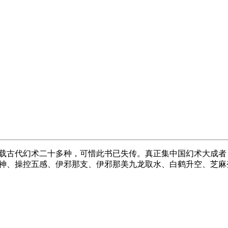
载古代幻术二十多种，可惜此书已失传。真正集中国幻术大成者
神、操控五感、伊邪那支、伊邪那美九龙取水、白鹤升空、芝麻