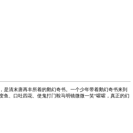
，是清末唐再丰所着的鹅幻奇书。一个少年带着鹅幻奇书来到
变鱼、口吐四花、使鬼打门鞍马明镜微微一笑“嚯嚯，真正的幻