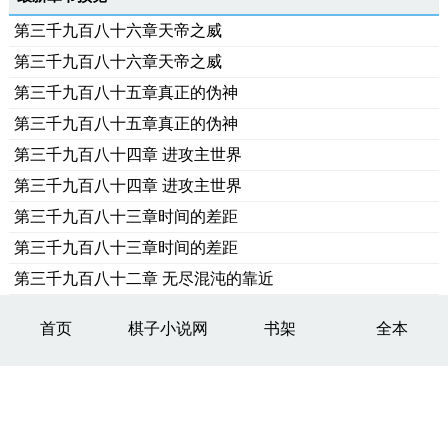
第三千九百八十六章天帝之威
第三千九百八十六章天帝之威
第三千九百八十五章真正的伪神
第三千九百八十五章真正的伪神
第三千九百八十四章 进攻主世界
第三千九百八十四章 进攻主世界
第三千九百八十三章时间的差距
第三千九百八十三章时间的差距
第三千九百八十二章 无尽混沌的靠近
首页
棋子小说网
书架
全本