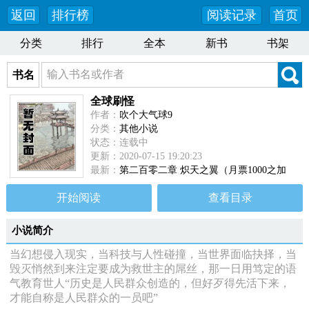
返回
排行榜
阅读记录
首页
分类
排行
全本
新书
书架
书名
全球刷怪
作者：
吹个大气球9
分类：
其他小说
状态：连载中
更新：2020-07-15 19:20:23
最新：
第二百零二章 炽天之翼（月票1000之加
更）
开始阅读
查看目录
小说简介
当幻想侵入现实，当科技与人性碰撞，当世界面临抉择，当
毁灭悄然到来注定要成为救世主的屌丝，那一日用笃定的语
气教育世人“历史是人民群众创造的，但好歹得先活下来，
才能自称是人民群众的一员吧”