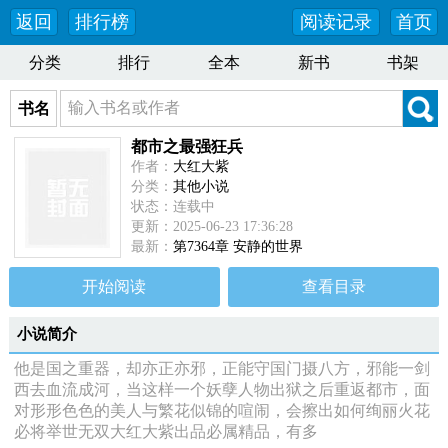
返回
排行榜
阅读记录
首页
分类
排行
全本
新书
书架
书名
都市之最强狂兵
作者：
大红大紫
分类：
其他小说
状态：连载中
更新：2025-06-23 17:36:28
最新：
第7364章 安静的世界
开始阅读
查看目录
小说简介
他是国之重器，却亦正亦邪，正能守国门摄八方，邪能一剑
西去血流成河，当这样一个妖孽人物出狱之后重返都市，面
对形形色色的美人与繁花似锦的喧闹，会擦出如何绚丽火花
必将举世无双大红大紫出品必属精品，有多