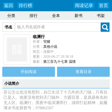
返回
排行榜
阅读记录
首页
分类
排行
全本
新书
书架
书名
临渊行
作者：
宅猪
分类：
其他小说
状态：连载中
更新：2020-06-27 20:38:18
最新：
第三百九十七章 温情
开始阅读
查看目录
小说简介
苏云怎么也没有想到，自己生活了十几年的天门镇，只有自
己是人。他更没有想到天门镇外，方圆百里，是鼎鼎有名的
无人区。临渊行。黑夜中临深渊而行，须得打起精神，如履
薄冰书友群群号，978862507