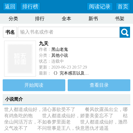
返回
排行榜
阅读记录
首页
分类
排行
全本
新书
书架
书名
九天
作者：
黑山老鬼
分类：
其他小说
状态：连载中
更新：2020-06-23 20:57:29
最新：
《》完本感言以及…
开始阅读
查看目录
小说简介
世人都道成仙好，清心寡欲受不了 餐风饮露虽出尘，哪
有鸡鱼吃的饱 世人都道成仙好，娇妻美妾忘不了 枯
坐山间活万古，不如春梦里面老 世人都道成仙好，激昂
义气改不了 不问世事是王八，快意恩仇才逍遥