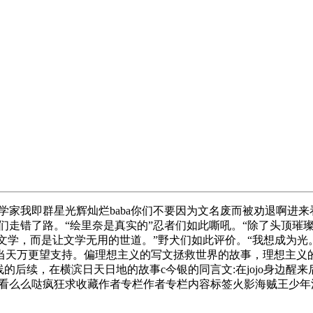
家我即群星光辉灿烂baba你们不要因为文名废而被劝退啊进来
们走错了路。“绘里奈是真实的”忍者们如此嘶吼。“除了头顶璀
是文学，而是让文学无用的世道。”野犬们如此评价。“我想成为
四入v，当天万更望支持。偏理想主义的写文拯救世界的故事，理想
线的后续，在横滨日天日地的故事c今银的同言文:在jojo身边醒
看么么哒疯狂求收藏作者专栏作者专栏内容标签火影海贼王少年