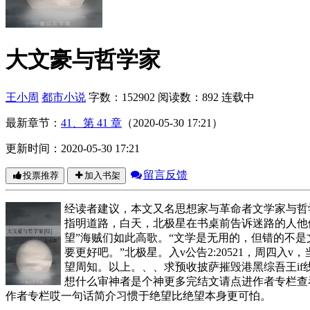
大文豪与哲学家
王小周
都市小说
字数：152902
阅读数：892
连载中
最新章节：
41、第 41 章
（2020-05-30 17:21）
更新时间：2020-05-30 17:21
留言反馈
投票推荐
加入书架
经读者建议，本文又名思想家与革命者文学家与哲学
指明道路，白天，北极星在书桌前告诉迷路的人他
望”海贼们如此高歌。“文学是无用的，但错的不
要更好吧。”北极星。入v公告2:20521，周
望周知。以上。、、求预收披萨摧毁港黑综吾王if
想什么审神者是个神更多完结文请点进作者专栏查
作者专栏哎一句话简介习惯于绝望比绝望本身更可怕。