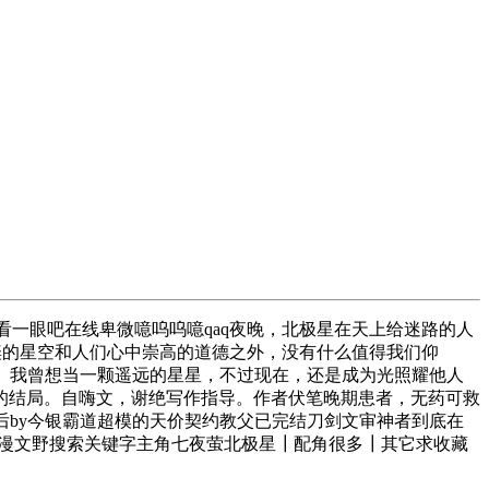
看一眼吧在线卑微噫呜呜噫qaq夜晚，北极星在天上给迷路的人
璨的星空和人们心中崇高的道德之外，没有什么值得我们仰
光。我曾想当一颗遥远的星星，不过现在，还是成为光照耀他人
主义的结局。自嗨文，谢绝写作指导。作者伏笔晚期患者，无药可救
来后by今银霸道超模的天价契约教父已完结刀剑文审神者到底在
漫文野搜索关键字主角七夜萤北极星┃配角很多┃其它求收藏