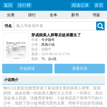
返回
排行榜
阅读记录
首页
分类
排行
全本
新书
书架
书名
穿成病美人师尊后徒弟重生了
作者：
今夕故年
分类：
其他小说
状态：连载中
更新：2020-08-19 16:17:01
最新：
73、云x沈
开始阅读
查看目录
小说简介
晚912点更新沈微雪穿成了某仙侠文里的病美人师尊，按原
剧情，他会在唯一的徒弟入魔时大义灭亲，一剑穿心，亲自
送徒弟上死路。沈微雪穿来时，小徒弟还是个乖乖巧巧的小
少年，他捏了捏小徒弟因为受伤太重、而收不回去的毛绒绒