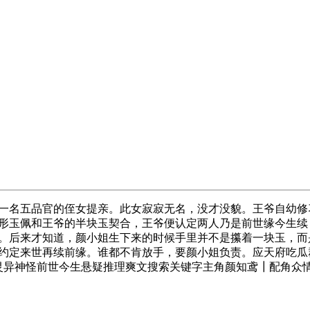
一名五品官的侄女提亲。此女寂寂无名，没才没貌。王爷自幼修
形玉佩和王爷的半块玉契合，王爷便认定两人乃是前世缘今生续
。后来才知道，颜小姐生下来的时候手里并不是攥着一块玉，而
定来世再续前缘。谁都不肯放手，要颜小姐负责。应天府吃瓜群众
灵异神怪前世今生悬疑推理爽文搜索关键字主角颜知鸢┃配角众