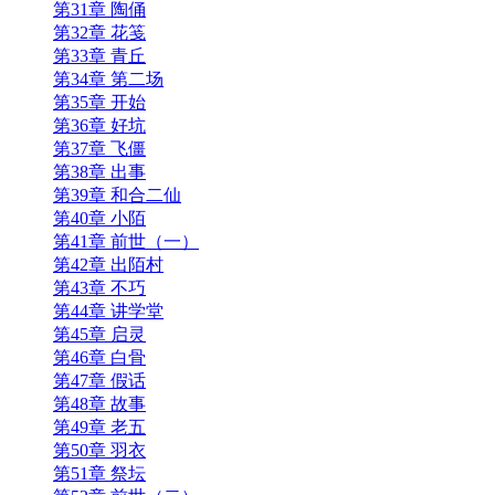
第31章 陶俑
第32章 花笺
第33章 青丘
第34章 第二场
第35章 开始
第36章 好坑
第37章 飞僵
第38章 出事
第39章 和合二仙
第40章 小陌
第41章 前世（一）
第42章 出陌村
第43章 不巧
第44章 讲学堂
第45章 启灵
第46章 白骨
第47章 假话
第48章 故事
第49章 老五
第50章 羽衣
第51章 祭坛