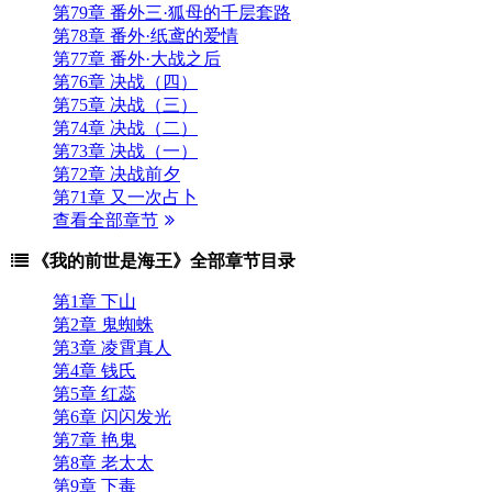
第79章 番外三·狐母的千层套路
第78章 番外·纸鸢的爱情
第77章 番外·大战之后
第76章 决战（四）
第75章 决战（三）
第74章 决战（二）
第73章 决战（一）
第72章 决战前夕
第71章 又一次占卜
查看全部章节
《我的前世是海王》全部章节目录
第1章 下山
第2章 鬼蜘蛛
第3章 凌霄真人
第4章 钱氏
第5章 红蕊
第6章 闪闪发光
第7章 艳鬼
第8章 老太太
第9章 下毒