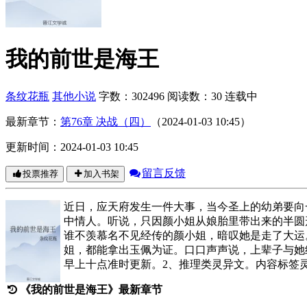
我的前世是海王
条纹花瓶
其他小说
字数：302496
阅读数：30
连载中
最新章节：
第76章 决战（四）
（2024-01-03 10:45）
更新时间：2024-01-03 10:45
留言反馈
投票推荐
加入书架
近日，应天府发生一件大事，当今圣上的幼弟要向
中情人。听说，只因颜小姐从娘胎里带出来的半圆
谁不羡慕名不见经传的颜小姐，暗叹她是走了大运
姐，都能拿出玉佩为证。口口声声说，上辈子与她约
早上十点准时更新。2、推理类灵异文。内容标签
《我的前世是海王》最新章节