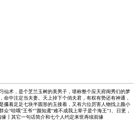
习仙术，是个芝兰玉树的美男子，堪称整个应天府闺秀们的梦
，命中注定当夫妻。天上掉下个俏夫君，有权有势还有神通，
是攥着足足七块半圆形的玉接着，又有六位厉害人物找上颜小
“哇哦”王爷“”颜知鸢“难不成我上辈子是个海王”1、日更，
情缘┃其它一句话简介和七个人约定来世再续前缘