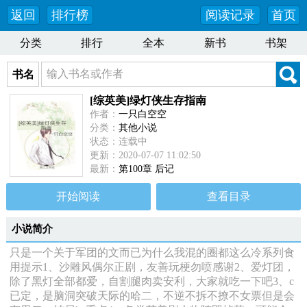
返回
排行榜
阅读记录
首页
分类
排行
全本
新书
书架
书名
[综英美]绿灯侠生存指南
作者：
一只白空空
分类：
其他小说
状态：连载中
更新：2020-07-07 11:02:50
最新：
第100章 后记
开始阅读
查看目录
小说简介
只是一个关于军团的文而已为什么我混的圈都这么冷系列食
用提示1、沙雕风偶尔正剧，友善玩梗勿喷感谢2、爱灯团，
除了黑灯全部都爱，自割腿肉卖安利，大家就吃一下吧3、c
已定，是脑洞突破天际的哈二，不逆不拆不撩不女票但是会