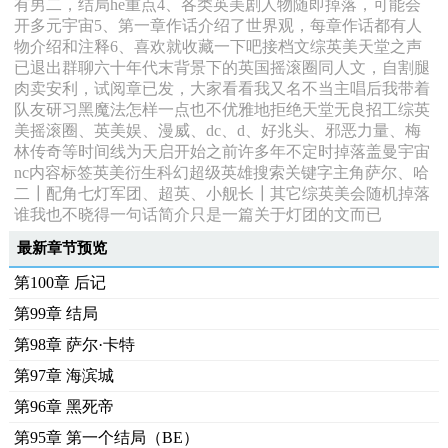
有男二，结局he重点4、各类英美剧人物随即掉落，可能会
开多元宇宙5、第一章作话介绍了世界观，每章作话都有人
物介绍和注释6、喜欢就收藏一下吧接档文综英美天堂之声
已退出群聊六十年代末背景下的英国摇滚圈同人文，自割腿
肉卖安利，试阅章已发，大家看看我又名不当主唱后我带着
队友研习黑魔法怎样一点也不优雅地拒绝天堂无良招工综英
美摇滚圈、英美娱、漫威、dc、d、好兆头、邪恶力量、梅
林传奇等时间线为天启开始之前许多年不定时掉落盖曼宇宙
nc内容标签英美衍生科幻超级英雄搜索关键字主角萨尔、哈
二┃配角七灯军团、超英、小舰长┃其它综英美会随机掉落
谁我也不晓得一句话简介只是一篇关于灯团的文而已
最新章节预览
第100章 后记
第99章 结局
第98章 萨尔·卡特
第97章 海滨城
第96章 黑死帝
第95章 第一个结局（BE）