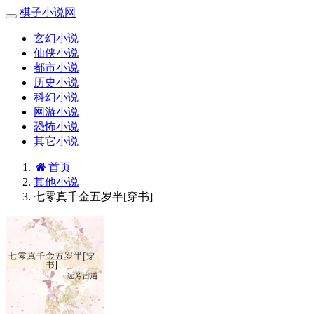
棋子小说网
玄幻小说
仙侠小说
都市小说
历史小说
科幻小说
网游小说
恐怖小说
其它小说
首页
其他小说
七零真千金五岁半[穿书]