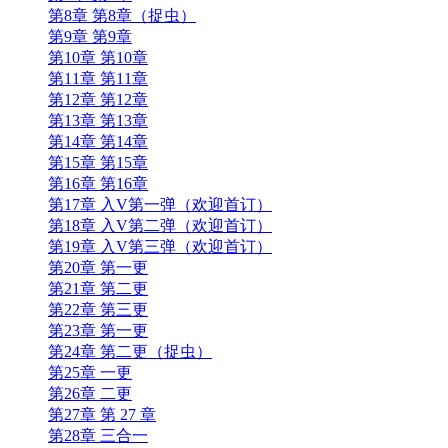
第8章 第8章（捉虫）
第9章 第9章
第10章 第10章
第11章 第11章
第12章 第12章
第13章 第13章
第14章 第14章
第15章 第15章
第16章 第16章
第17章 入V第一弹（欢迎首订）
第18章 入V第二弹（欢迎首订）
第19章 入V第三弹（欢迎首订）
第20章 第一更
第21章 第二更
第22章 第三更
第23章 第一更
第24章 第二更（捉虫）
第25章 一更
第26章 二更
第27章 第 27 章
第28章 三合一