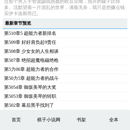
过那个男人宇智波鼬我愚蠢的欧豆豆呦，我开的罐子比你
多。沈默望着一片混乱的世界，满脸无奈，我只是想赚点钱
买伊卡洛斯而已。
最新章节预览
第510章5 超能力者新排名
第509章 好好肩负起9责任
第508章 少女女的人生相谈
第507章 绝招超魔电磁绝枪
第5力06章 超能力者的合作
第50力5章 超能力者的战斗
第5054章 御坂美琴的大奖
第5053章 御坂美琴的转职
第502章 幕后黑手找到了
首页
棋子小说网
书架
全本