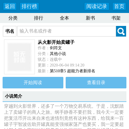
返回
排行榜
阅读记录
首页
分类
排行
全本
新书
书架
书名
从火影开始卖罐子
作者：
剑符文
分类：
其他小说
状态：连载中
更新：2020-06-04 09:14:20
最新：
第510章5 超能力者新排名
开始阅读
查看目录
小说简介
穿越到火影世界，还多了一个万物交易系统。于是，沈默踏
上了卖罐子的商人之旅。纲手静香不要拦我，我今天一定要
把复活币开出来自来也迷情剂竟然有这种东西，给我来一百
罐子宇智波佐助开罐真能变强倾家荡产也要买，我一定要超