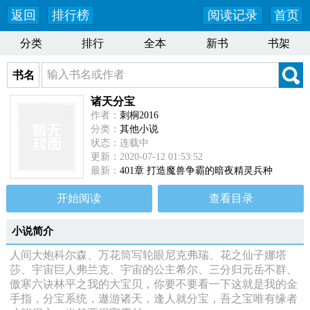
返回
排行榜
阅读记录
首页
分类
排行
全本
新书
书架
书名
诸天分宝
作者：
刺桐2016
分类：
其他小说
状态：连载中
更新：2020-07-12 01:53:52
最新：
401章 打造魔兽争霸的暗夜精灵兵种
开始阅读
查看目录
小说简介
人间大炮科尔森、万花筒写轮眼尼克弗瑞、花之仙子娜塔
莎、宇宙巨人弗兰克、宇宙的公主希尔、三分归元岳不群、
傲寒六诀林平之我的大宝贝，你要不要看一下这就是我的金
手指，分宝系统，遨游诸天，逢人就分宝，吾之宝唯有缘者