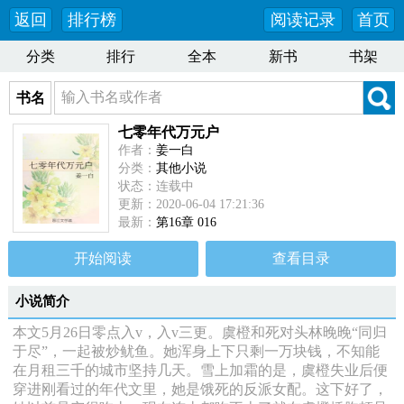
返回
排行榜
阅读记录
首页
分类
排行
全本
新书
书架
书名
七零年代万元户
作者：
姜一白
分类：
其他小说
状态：连载中
更新：2020-06-04 17:21:36
最新：
第16章 016
开始阅读
查看目录
小说简介
本文5月26日零点入v，入v三更。虞橙和死对头林晚晚“同归
于尽”，一起被炒鱿鱼。她浑身上下只剩一万块钱，不知能
在月租三千的城市坚持几天。雪上加霜的是，虞橙失业后便
穿进刚看过的年代文里，她是饿死的反派女配。这下好了，