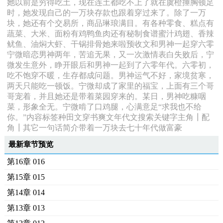
她以前是穷得吃土，现在连土都吃不上了就在虞橙捶胸顿足
时，她发现自己的一万块存款也跟着穿过来了。除了一万
块，她还有个交易所，商品琳琅满目。有各种零食、糕点有
蔬菜、大米、面粉有鸡鸭鱼肉还有秘制食谱蜜汁鸡翅、香辣
鱿鱼、油焖大虾、干锅排骨她来啦预收文和男神一起穿六零
宁微暗恋男神两年，苦追无果，又一次激情表白失败后，宁
微发生意外，睁开眼后和男神一起到了六零年代。六零初，
吃不饱穿不暖，生存都成问题。男神运气不好，家境贫寒，
两天只能吃一顿饭。宁微却成了家里的福宝，上面有三个哥
哥宠着，并且她还是带着菜园穿来的。某日，男神吃糠咽
菜，形象全无。宁微啃了口鸡腿，心满意足“求我也不给
你。”内容标签种田文穿书爽文年代文搜索关键字主角┃配
角┃其它一句话简介带着一万块去七十年代做富豪
最新章节预览
第16章 016
第15章 015
第14章 014
第13章 013