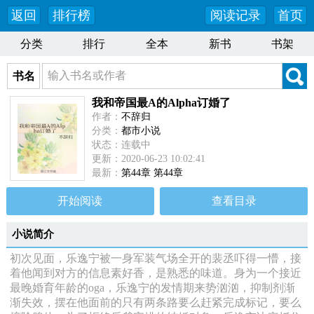
返回
排行榜
阅读记录
首页
分类
排行
全本
新书
书架
书名
我和帝国最A的Alpha订婚了
作者：
不辞归
分类：
都市小说
状态：连载中
更新：2020-06-23 10:02:41
最新：
第44章 第44章
开始阅读
查看目录
小说简介
初次见面，乐逸宁被一身军装气场全开的裴丞吓得一懵，接
着他闻到对方的信息素好香，是熟悉的味道。身为一个接近
最晚婚育年龄的oga，乐逸宁的发情期来势汹汹，抑制剂渐
渐失效，摆在他面前的只有两条路要么赶紧完成标记，要么