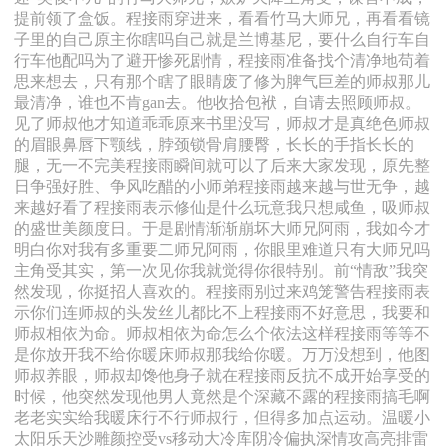
提前领了盒饭。程接雨穿进来，看看竹马大师兄，再看看镜
子里的自己原主你瞎吗自己就是兰博基尼，要什么自行车自
行车他配吗为了避开惨死剧情，程接雨准备找个清净地苟着
思来想去，只有那个瞎了眼睛废了修为脾气巨差的师叔那儿
最清净，谁也不肯gan去。他收拾包袱，自请去照顾师叔。
见了师叔他才知道乖乖原来书里没写，师叔才是真绝色师叔
的眉眼鼻唇下颚线，脖颈锁骨肩腰臀，长长的手指长长的
腿，无一不完美程接雨瞬间就可以了后来大家发现，原先整
日争强好胜、争风吃醋的小师弟程接雨越来越与世无争，越
来越好看了程接雨表示修仙是什么玩意我只想咸鱼，吸师叔
的盛世美颜度日。于是剧情渐渐崩坏大师兄阿雨，我如今才
明白你对我有多重要二师兄阿雨，你眼里难道只有大师兄吗
主角受其实，第一次见你我就觉得你很特别。前“情敌”我突
然发现，你挺招人喜欢的。程接雨别过来鸡笼警告程接雨表
示你们连师叔的头发丝儿都比不上程接雨不好意思，我要和
师叔相依为命。师叔相依为命怎么个依法这样程接雨等等不
是你放开我不给你暖床师叔那我给你暖。万万没想到，他图
师叔养眼，师叔却馋他身子就在程接雨反抗不成开始享受的
时候，他突然发现他男人竟然是个深藏不露的程接雨搞毛啊
老老实实给我暖床行不行师叔行，但得多加点运动。温暖小
太阳乐天沙雕颜控受vs移动大冷库阴冷偏执深情攻高亮排雷