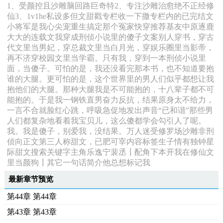
1、受颜控且沙雕脑回路巨奇特2、专注沙雕治愈绝不正经修
仙3、1v1he私设多但文甜戳专栏收一下撒专栏内的已完结文
小将军是我心尖宠重生搞定那个冤家快穿推荐基友中原逐鹿
大大的连载文我穿成刑侦小说里的傻子文案别人穿书，穿古
代文里当男妃，穿总裁文里当白月光，穿娱乐圈里当影帝，
再不济穿校园文里当学霸。只有我，穿到一本刑侦小说里
面，当傻子。可怕的是，我还没看完那本书，也不知道要抱
谁的大腿。更可怕的是，这个世界里的男人们似乎都想让我
抱他们的大腿。那种大腿我是不可能抱的，十八辈子都不可
能抱的。于是我一钢铁直男奋力反抗，结果原身太不给力，
一言不合就脸红心跳，呼吸急促地发出声音“已和谐”那些男
人们都复杂地看着我宝贝儿，这么傻都学会勾引人了呢。
我。我是傻子，别爱我，没结果。万人迷受修罗场沙雕非刑
侦向正文第三人称甜文，已肥可宰内容标签生子情有独钟星
际甜文搜索关键字主角乐逸宁裴丞┃配角下本开我在修仙文
里当颜狗┃其它一句话简介他总想标记我
最新章节预览
第44章 第44章
第43章 第43章