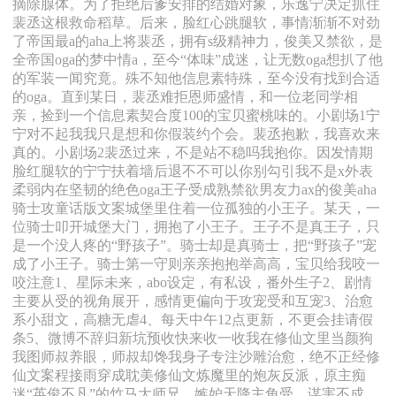
摘除腺体。为了拒绝后爹安排的结婚对象，乐逸宁决定抓住
裴丞这根救命稻草。后来，脸红心跳腿软，事情渐渐不对劲
了帝国最a的aha上将裴丞，拥有s级精神力，俊美又禁欲，是
全帝国oga的梦中情a，至今“体味”成迷，让无数oga想扒了他
的军装一闻究竟。殊不知他信息素特殊，至今没有找到合适
的oga。直到某日，裴丞难拒恩师盛情，和一位老同学相
亲，捡到一个信息素契合度100的宝贝蜜桃味的。小剧场1宁
宁对不起我我只是想和你假装约个会。裴丞抱歉，我喜欢来
真的。小剧场2裴丞过来，不是站不稳吗我抱你。因发情期
脸红腿软的宁宁扶着墙后退不不可以你别勾引我不是x外表
柔弱内在坚韧的绝色oga王子受成熟禁欲男友力ax的俊美aha
骑士攻童话版文案城堡里住着一位孤独的小王子。某天，一
位骑士叩开城堡大门，拥抱了小王子。王子不是真王子，只
是一个没人疼的“野孩子”。骑士却是真骑士，把“野孩子”宠
成了小王子。骑士第一守则亲亲抱抱举高高，宝贝给我咬一
咬注意1、星际未来，abo设定，有私设，番外生子2、剧情
主要从受的视角展开，感情更偏向于攻宠受和互宠3、治愈
系小甜文，高糖无虐4、每天中午12点更新，不更会挂请假
条5、微博不辞归新坑预收快来收一收我在修仙文里当颜狗
我图师叔养眼，师叔却馋我身子专注沙雕治愈，绝不正经修
仙文案程接雨穿成耽美修仙文炼魔里的炮灰反派，原主痴
迷“英俊不凡”的竹马大师兄，嫉妒天降主角受，谋害不成，