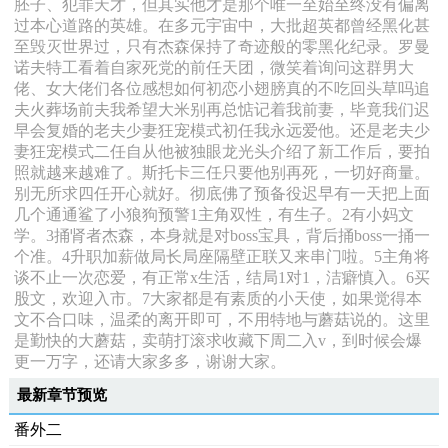
胚子、犯罪天才，但其实他才是那个唯一至始至终没有偏离
过本心道路的英雄。在多元宇宙中，大批超英都曾经黑化甚
至毁灭世界过，只有杰森保持了奇迹般的零黑化纪录。罗曼
诺夫特工看着自家死党的前任天团，微笑着询问这群男大
佬、女大佬们各位感想如何初恋小翅膀真的不吃回头草吗追
夫火葬场前夫我希望大米别再总惦记着我前妻，毕竟我们迟
早会复婚的老夫少妻狂宠模式初任我永远爱他。还是老夫少
妻狂宠模式二任自从他被独眼龙光头介绍了新工作后，要拍
照就越来越难了。斯托卡三任只要他别再死，一切好商量。
别无所求四任开心就好。彻底佛了预备役迟早有一天把上面
几个通通鲨了小狼狗预警1主角双性，有生子。2有小妈文
学。3捅肾者杰森，本身就是对boss宝具，背后捅boss一捅一
个准。4升职加薪做局长局座隔壁正联又来串门啦。5主角将
谈不止一次恋爱，有正常x生活，结局1对1，洁癖慎入。6买
股文，欢迎入市。7大家都是有素质的小天使，如果觉得本
文不合口味，温柔的离开即可，不用特地与蘑菇说的。这里
是勤快的大蘑菇，卖萌打滚求收藏下周二入v，到时候会爆
更一万字，还请大家多多，谢谢大家。
最新章节预览
番外二