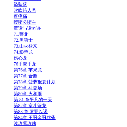
坠坠落
吹吹笛人号
疼疼痛
嘤嘤公嘤主
童话与话奇迹
71.警龙
72.黑骑士
73.山火欲来
74.影帝龙
伤心龙
76手牵手龙
第76章 苹果龙
第77章 合照
第78章 菠萝报复计划
第79章 斗兽场
第80章 火和雨
第 81 章平凡的一天
第82章 章斗篷龙
第83 章 罗亚以诺
第84章 王冠金冠丝雀
浅玫雪玫瑰