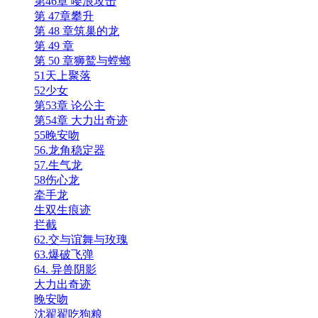
第46章 嘤浪攻击
第 47章攀升
第 48 章筑巢的龙
第 49 章
第 50 章狮鹫与螳螂
51天上聚落
52少女
第53章 论公主
第54章 大力出奇迹
55晚安吻
56.龙角稳定器
57.生气龙
58伤心龙
牵手龙
生双生痕迹
拦截
62.交与谊舞与玫瑰
63.爆破飞弹
64. 异兽阴影
大力出奇迹
晚安吻
沈翟翟吃狗粮