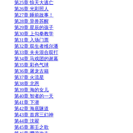
第25章 惊天大逃亡
第26章 光彩照人
第27章 睡前故事！
第28章 异兽苏醒
第29章 星辰的孩子
第30章 上勾拳教学
第31章 入场门票
第32章 双生者维尔潘
第33章 夫夫混合双打
第34章 马戏团的谢幕
第35章 彩色气球
第36章 屠龙古籍
第37章 火流星
第38章 北恩
第39章 海的女儿
第40章 智者的一天
第41章 下潜
第42章 海底隧道
第43章 首席三幻神
第44章 沈翟
第45章 塞壬之歌