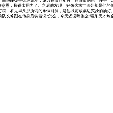
，而他能徒手搓炼金术，威力翻倍的那种。苏醒后的第一件事，
不好意思，搓得太用力了。之后他发现，好像这末世四处都是他的
灯塔，看见里头那所谓的永恒能源，是他以前放桌边实验的油灯
队长修跟在他身后笑着说“怎么，今天还没喝饱么”猫系天才炼金