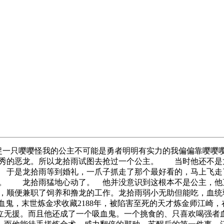
捉一只嘤嘤怪我的公主不可能是勇者明明有实力的我偏偏靠嘤嘤
优秀的恶龙。所以龙拾雨试图去抢过一个公主。 当时他还不是
 于是龙拾雨等到婚礼，一爪子抓走了那个最好看的，马上飞走
。 龙拾雨猛地心动了。 他并没意识到这根本不是公主，他
，顺便兼职了饲养和撸龙的工作。龙拾雨弱小无助但能吃，血统
血鬼，末世炼金求收藏2188年，被陷害至死的天才炼金师江崎
立无援。而且他还成了一个吸血鬼。一个挑食的、只喜欢喝强者