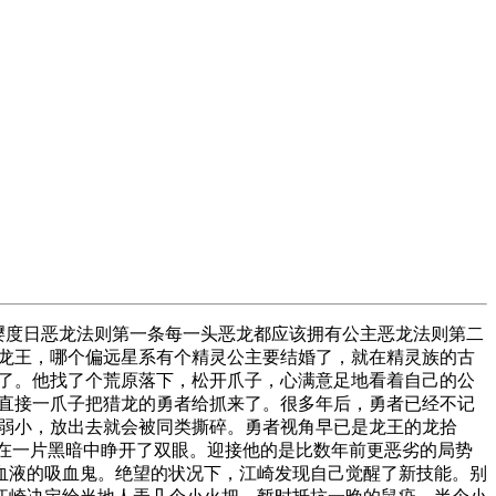
嘤度日恶龙法则第一条每一头恶龙都应该拥有公主恶龙法则第二
龙王，哪个偏远星系有个精灵公主要结婚了，就在精灵族的古
了。他找了个荒原落下，松开爪子，心满意足地看着自己的公
直接一爪子把猎龙的勇者给抓来了。很多年后，勇者已经不记
弱小，放出去就会被同类撕碎。勇者视角早已是龙王的龙拾
，在一片黑暗中睁开了双眼。迎接他的是比数年前更恶劣的局势
血液的吸血鬼。绝望的状况下，江崎发现自己觉醒了新技能。别