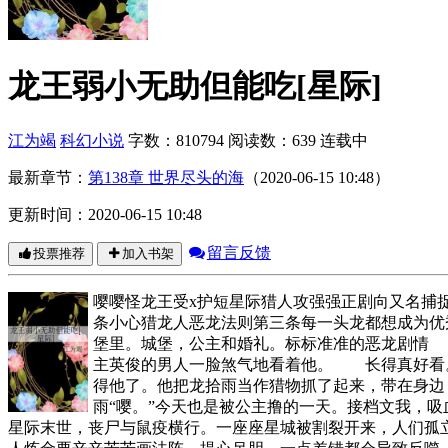
龙王弱小无助但能吃[星际]
江为竭
科幻小说
字数：810794
阅读数：639
连载中
最新章节：
第138章 世界尽头的海
（2020-06-15 10:48）
更新时间：2020-06-15 10:48
留言反馈
投票推荐
加入书架
嘤嘤怪龙王受x护短星际猎人攻强强正剧向又名捕
条小心猎龙人恶龙法则第三条每一头龙都想成为
堡里。城堡，公主和婚礼。标标准准的恶龙剧情
主英俊的男人一脸煞气地看着他。 长得真好看
得他了。他把龙拾雨当作猎物抓了起来，带在身边
雨“嘤。”今天也是被公主撸的一天。接档文我，吸
星际末世，丧尸与鼠疫横行。一座座星城被割裂开来，人们孤