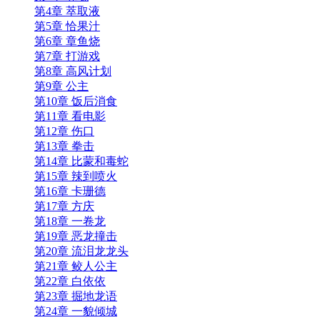
第4章 萃取液
第5章 恰果汁
第6章 章鱼烧
第7章 打游戏
第8章 高风计划
第9章 公主
第10章 饭后消食
第11章 看电影
第12章 伤口
第13章 拳击
第14章 比蒙和毒蛇
第15章 辣到喷火
第16章 卡珊德
第17章 方庆
第18章 一卷龙
第19章 恶龙撞击
第20章 流泪龙龙头
第21章 鲛人公主
第22章 白依依
第23章 掘地龙语
第24章 一貌倾城