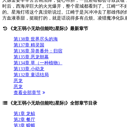
人炼金要辛辛苦苦画法阵，提心吊胆，一点差错都会导致反噬
时后，西海岸巨大的火光爆开，整个星城都看到了。江崎“”
的。星海灯塔这个真没听说过。江崎于是兴冲冲去了那雄伟的
方血液香甜，挺能打的，就是话说得多有点烦。凌猎魔净化队前
《龙王弱小无助但能吃[星际]》最新章节
第138章 世界尽头的海
第137章 精灵国
第136章 异兽番外：归宿
第135章 恶龙朝幕
第134章 草（一种植物）
第133章 小幼龙
第132章 童话结局
恶龙
恶龙
查看全部章节
《龙王弱小无助但能吃[星际]》全部章节目录
第1章 龙鲸
第2章 餐厅
第3章 蝾螈