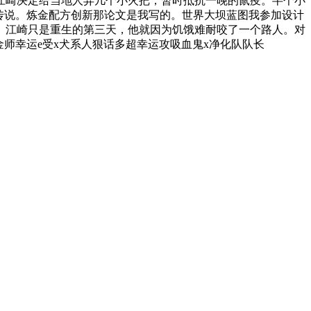
江崎决定给当地人弄几个小火把，暂时抵抗一晚的鼠疫。半个小
传说。炼金配方创新那论文是我写的。世界大坝蓝图我参加设计
。江崎只是重生的第三天，他就因为饥饿难耐咬了一个路人。对
师幸运e受x犬系人狠话多超幸运攻吸血鬼x净化队队长