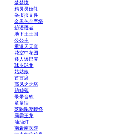
梦梦境
精灵灵婚礼
举报报文件
金黑色金字塔
鲸语语者
地下王王国
公公主
重返天天穹
花空中花园
矮人矮巴克
球皮球龙
姑姑娘
首首席
高风之之塔
鲸鲸落
录录音笔
童童话
落跑跑嘤嘤怪
霸霸王龙
油油灯
南希南医院