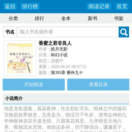
返回
排行榜
阅读记录
首页
分类
排行
全本
新书
书架
书名
香蜜之君非良人
作者：
皓月无影
分类：
科幻小说
状态：连载中
更新：2020-06-01 00:07:52
最新：
第395章 番外九十
开始阅读
查看目录
小说简介
他是龙鱼遗孤，孤寂夜神，住在彩虹尽头、暗林之中的璇玑
宫她是妖界烛龙，恣意妄为，独活万千年岁、凌驾众神的九
华神夜神哀叹天道无情、只愿落花有意。九华肆意天地六
界、唯独流水无情。他命运多舛，仍宁静淡泊，谦谦君子，