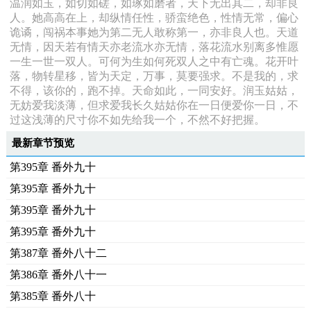
温润如玉，如切如磋，如琢如磨者，天下无出其二，却非良
人。她高高在上，却纵情任性，骄蛮绝色，性情无常，偏心
诡谲，闯祸本事她为第二无人敢称第一，亦非良人也。天道
无情，因天若有情天亦老流水亦无情，落花流水别离多惟愿
一生一世一双人。可何为生如何死双人之中有亡魂。花开叶
落，物转星移，皆为天定，万事，莫要强求。不是我的，求
不得，该你的，跑不掉。天命如此，一同安好。润玉姑姑，
无妨爱我淡薄，但求爱我长久姑姑你在一日便爱你一日，不
过这浅薄的尺寸你不如先给我一个，不然不好把握。
最新章节预览
第395章 番外九十
第395章 番外九十
第395章 番外九十
第395章 番外九十
第387章 番外八十二
第386章 番外八十一
第385章 番外八十