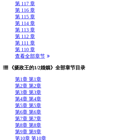
第 117 章
第 116 章
第 115 章
第 114 章
第 113 章
第 112 章
第 111 章
第 110 章
查看全部章节
《摄政王的1/2婚姻》全部章节目录
第1章 第1章
第2章 第2章
第3章 第3章
第4章 第4章
第5章 第5章
第6章 第6章
第7章 第7章
第8章 第8章
第9章 第9章
第10章 第10章