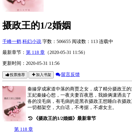
摄政王的1/2婚姻
千峰一鹤
科幻小说
字数：506655
阅读数：113
连载中
最新章节：
第 118 章
（2020-05-31 11:56）
更新时间：2020-05-31 11:56
留言反馈
投票推荐
加入书架
秦嫀穿成家道中落的商贾之女，成了精分摄政王的
王妃秦嫀心想，一夜夫妻百夜恩，我娘俩潇洒去了
各的没毛病，有毛病的是黑衣摄政王想睡白衣摄政
一切都架空，大白话，不考据，不虐女主。
《摄政王的1/2婚姻》最新章节
第 118 章