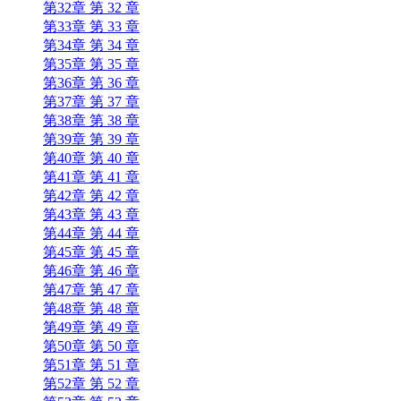
第32章 第 32 章
第33章 第 33 章
第34章 第 34 章
第35章 第 35 章
第36章 第 36 章
第37章 第 37 章
第38章 第 38 章
第39章 第 39 章
第40章 第 40 章
第41章 第 41 章
第42章 第 42 章
第43章 第 43 章
第44章 第 44 章
第45章 第 45 章
第46章 第 46 章
第47章 第 47 章
第48章 第 48 章
第49章 第 49 章
第50章 第 50 章
第51章 第 51 章
第52章 第 52 章