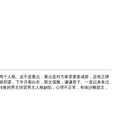
两个人格。这不是重点，重点是对方家里妻妾成群，还有正牌
僻邪谬，下半月着白衣，斯文儒雅，谦谦君子。一直以来各过
回转换的男主排雷男主人格缺陷，心理不正常，有病沙雕甜文，