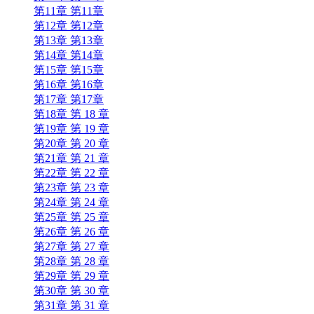
第11章 第11章
第12章 第12章
第13章 第13章
第14章 第14章
第15章 第15章
第16章 第16章
第17章 第17章
第18章 第 18 章
第19章 第 19 章
第20章 第 20 章
第21章 第 21 章
第22章 第 22 章
第23章 第 23 章
第24章 第 24 章
第25章 第 25 章
第26章 第 26 章
第27章 第 27 章
第28章 第 28 章
第29章 第 29 章
第30章 第 30 章
第31章 第 31 章