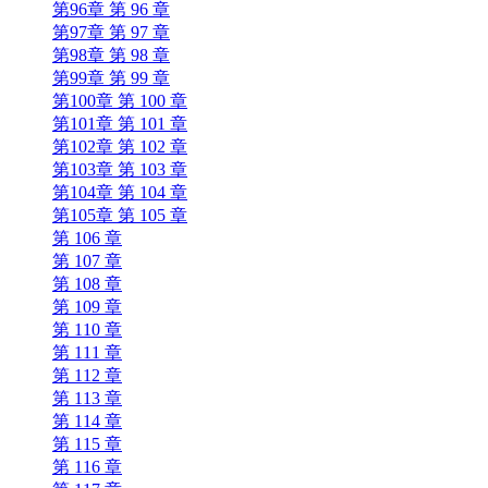
第96章 第 96 章
第97章 第 97 章
第98章 第 98 章
第99章 第 99 章
第100章 第 100 章
第101章 第 101 章
第102章 第 102 章
第103章 第 103 章
第104章 第 104 章
第105章 第 105 章
第 106 章
第 107 章
第 108 章
第 109 章
第 110 章
第 111 章
第 112 章
第 113 章
第 114 章
第 115 章
第 116 章