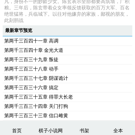
凡，身份不一的妙龄少女。陈玄表示全部都要高筑墙，广积
粮。三年后，陈玄带着众女率领反馈获取的百万大军、百名
绝世猛将，兵临城下。以往对他嫌弃的家族，鄙视的朋友，
此刻胆战
最新章节预览
第两千三百四十一章 高调
第两千三百四十章 金光大道
第两千三百三十九章 叛徒
第两千三百三十八章 动手
第两千三百三十七章 阴谋诡计
第两千三百三十六章 搞定
第两千三百三十五章 得罪大长老
第两千三百三十四章 关门打狗
第两千三百三十三章 信口雌黄
首页
棋子小说网
书架
全本