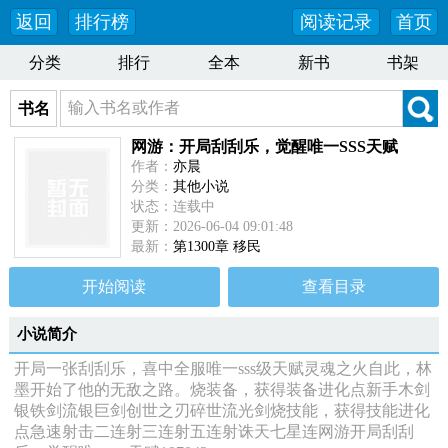
返回
排行榜
阅读记录
首页
分类
排行
全本
新书
书架
书名
网游：开局刮刮乐，觉醒唯一SSS天赋
作者：
亦晨
分类：
其他小说
状态：连载中
更新：2026-06-04 09:01:48
最新：
第1300章 移民
开始阅读
查看目录
小说简介
开局一张刮刮乐，喜中全服唯一sss级天赋灵魂之火自此，林
墨开始了他的无敌之路。烧装备，获得装备进化点新手木剑
银铁剑流银巨剑创世之刃碎世流光剑烧技能，获得技能进化
点急速射击二连射三连射五连射诛天七星连网游开局刮刮