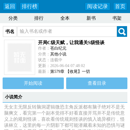
返回
排行榜
阅读记录
首页
分类
排行
全本
新书
书架
书名
开局C级天赋，让我通关S级怪谈
作者：
苍白纪元
分类：
其他小说
状态：连载中
更新：2026-06-04 07:48:02
最新：
第579章 【收尾】一切
开始阅读
查看目录
小说简介
无女主无限反转脑洞逻辑微恐主角反派都有脑子绝对不是无
脑爽文，看完第一个副本觉得不好看直接开骂并不是传统意
义上的规则怪谈，喜欢看传统规则怪谈的慎入诡异横行，怪
谈林立，这里的每一片阴影下都可能潜藏着未知的恐惧与谜