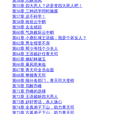
第54章 悲酥清风
第55章 四大恶人？还是变四大死人吧！
第56章 三种武学同时施展
第57章 这不科学！
第58章 收拾云中鹤
第59章 去去就回
第60章 气急败坏云中鹤
第61章 小鹿乱撞王语嫣：我是个坏女人？
第62章 男女授受不亲
第63章 帮少爷找个少夫人
第64章 王语嫣赴任青天司
第65章 侧妃林黛玉
第66章 暴风雨来临
第67章 青天司全员会面
第68章 整顿青天司
第69章 细分各部门，青天司大变样
第70章 骂醒乔峰
第71章 乔峰的选择
第72章 王语嫣斩四大恶人
第73章 赵轩带话，杀人诛心
第74章 全真弟子下山，助力青天司
第75章 古墓弟子下山，助力青天司