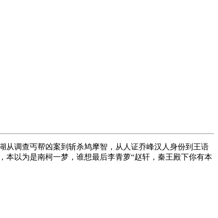
湖从调查丐帮凶案到斩杀鸠摩智，从人证乔峰汉人身份到王语
，本以为是南柯一梦，谁想最后李青萝“赵轩，秦王殿下你有本