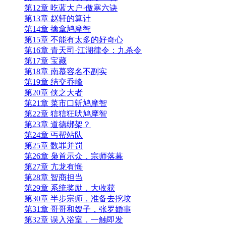
第12章 吃蓝大户·傲寒六诀
第13章 赵轩的算计
第14章 擒拿鸠摩智
第15章 不能有太多的好奇心
第16章 青天司·江湖律令：九杀令
第17章 宝藏
第18章 南慕容名不副实
第19章 结交乔峰
第20章 侠之大者
第21章 菜市口斩鸠摩智
第22章 狺狺狂吠鸠摩智
第23章 道德绑架？
第24章 丐帮站队
第25章 数罪并罚
第26章 枭首示众，宗师落幕
第27章 亢龙有悔
第28章 智商担当
第29章 系统奖励，大收获
第30章 半步宗师，准备去挖坟
第31章 哥哥和嫂子，张罗婚事
第32章 误入浴室，一触即发