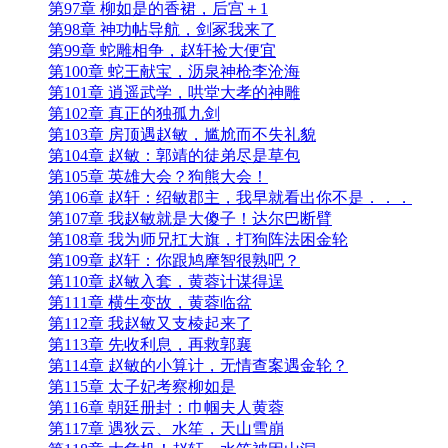
第97章 柳如是的香裙，后宫＋1
第98章 神功帖导航，剑冢我来了
第99章 蛇雕相争，赵轩捡大便宜
第100章 蛇王献宝，沥泉神枪李沧海
第101章 逍遥武学，哄堂大孝的神雕
第102章 真正的独孤九剑
第103章 房顶遇赵敏，尴尬而不失礼貌
第104章 赵敏：郭靖的徒弟尽是草包
第105章 英雄大会？狗熊大会！
第106章 赵轩：绍敏郡主，我早就看出你不是．．．
第107章 我赵敏就是大傻子！达尔巴断臂
第108章 我为师兄扛大旗，打狗阵法困金轮
第109章 赵轩：你跟鸠摩智很熟吧？
第110章 赵敏入套，黄蓉计谋得逞
第111章 横生变故，黄蓉临盆
第112章 我赵敏又支棱起来了
第113章 先收利息，再救郭襄
第114章 赵敏的小算计，无情查案遇金轮？
第115章 太子妃考察柳如是
第116章 朝廷册封：巾帼夫人黄蓉
第117章 遇狄云、水笙，天山雪崩