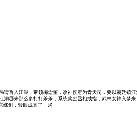
局请旨入江湖，带领梅念笙，改神侯府为青天司，要以朝廷镇江
江湖哪来那么多打打杀杀，系统奖励丞相戒指，武林女神入梦来
自宫练剑，转眼成真了，赵