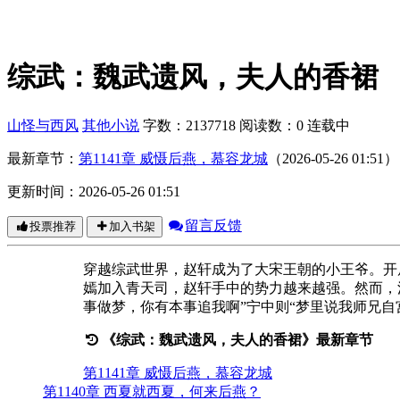
综武：魏武遗风，夫人的香裙
山怪与西风
其他小说
字数：2137718
阅读数：0
连载中
最新章节：
第1141章 威慑后燕，慕容龙城
（2026-05-26 01:51）
更新时间：2026-05-26 01:51
留言反馈
投票推荐
加入书架
穿越综武世界，赵轩成为了大宋王朝的小王爷。开
嫣加入青天司，赵轩手中的势力越来越强。然而，
事做梦，你有本事追我啊”宁中则“梦里说我师兄
《综武：魏武遗风，夫人的香裙》最新章节
第1141章 威慑后燕，慕容龙城
第1140章 西夏就西夏，何来后燕？