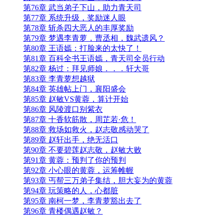
第76章 武当弟子下山，助力青天司
第77章 系统升级，奖励迷人眼
第78章 斩杀四大恶人的丰厚奖励
第79章 梦遇李青萝，曹丞相，魏武遗风？
第80章 王语嫣：打脸来的太快了！
第81章 百科全书王语嫣，青天司全员行动
第82章 杨过：拜见师娘．．．轩大哥
第83章 李青萝想越狱
第84章 英雄帖上门，襄阳盛会
第85章 赵敏VS黄蓉，算计开始
第86章 风陵渡口别紫衣
第87章 十香软筋散，周芷若·危！
第88章 救场如救火，赵志敬感动哭了
第89章 赵轩出手，绝无活口
第90章 不要碧莲赵志敬，赵敏大败
第91章 黄蓉：预判了你的预判
第92章 小心眼的黄蓉，运筹帷幄
第93章 丐帮三万弟子集结，胆大妄为的黄蓉
第94章 玩策略的人，心都脏
第95章 南柯一梦，李青萝豁出去了
第96章 青楼偶遇赵敏？