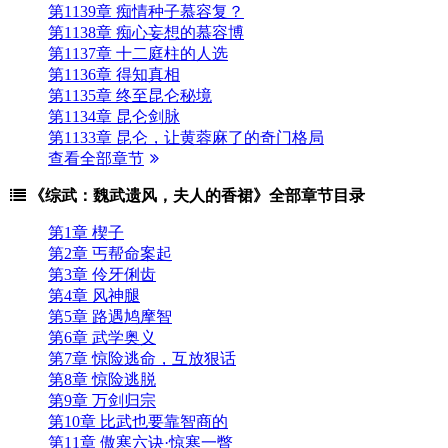
第1139章 痴情种子慕容复？
第1138章 痴心妄想的慕容博
第1137章 十二庭柱的人选
第1136章 得知真相
第1135章 终至昆仑秘境
第1134章 昆仑剑脉
第1133章 昆仑，让黄蓉麻了的奇门格局
查看全部章节
《综武：魏武遗风，夫人的香裙》全部章节目录
第1章 楔子
第2章 丐帮命案起
第3章 伶牙俐齿
第4章 风神腿
第5章 路遇鸠摩智
第6章 武学奥义
第7章 惊险逃命，互放狠话
第8章 惊险逃脱
第9章 万剑归宗
第10章 比武也要靠智商的
第11章 傲寒六诀·惊寒一瞥