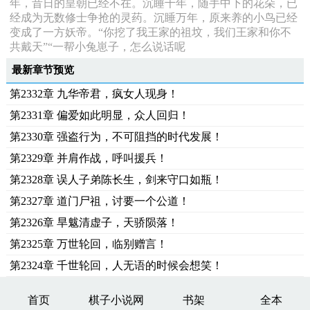
年，昔日的皇朝已经不在。沉睡千年，随手中下的花朵，已
经成为无数修士争抢的灵药。沉睡万年，原来养的小鸟已经
变成了一方妖帝。“你挖了我王家的祖坟，我们王家和你不
共戴天”“一帮小兔崽子，怎么说话呢
最新章节预览
第2332章 九华帝君，疯女人现身！
第2331章 偏爱如此明显，众人回归！
第2330章 强盗行为，不可阻挡的时代发展！
第2329章 并肩作战，呼叫援兵！
第2328章 误人子弟陈长生，剑来守口如瓶！
第2327章 道门尸祖，讨要一个公道！
第2326章 旱魃清虚子，天骄陨落！
第2325章 万世轮回，临别赠言！
第2324章 千世轮回，人无语的时候会想笑！
首页
棋子小说网
书架
全本