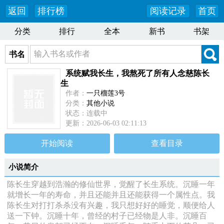
返回
排行榜
阅读记录
首页
分类
排行
全本
新书
书架
书名
系统赋我长生，我熬死了所有人念慈陈长
生
作者：
一只榴莲3号
分类：
其他小说
状态：连载中
更新：2026-06-03 02:11:13
最新：
第2332章 九华帝君，疯女人现身！
开始阅读
查看目录
小说简介
陈长生穿越到浩瀚的修仙世界，觉醒了长生系统。沉睡一年
就增长一年的寿命，并且还能并且还能获得一个属性点。我
陈长生对打打杀杀没有兴趣，我只想好好的睡觉，顺便给人
送一下钟。沉睡十年，曾经的村子已经物是人非。沉睡百