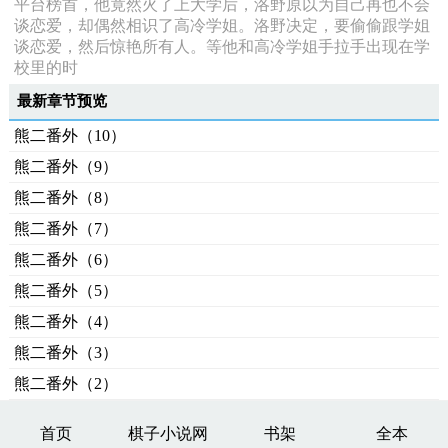
平台榜首，他竟然火了上大学后，洛野原以为自己再也不会
谈恋爱，却偶然相识了高冷学姐。洛野决定，要偷偷跟学姐
谈恋爱，然后惊艳所有人。等他和高冷学姐手拉手出现在学
校里的时
最新章节预览
熊二番外（10）
熊二番外（9）
熊二番外（8）
熊二番外（7）
熊二番外（6）
熊二番外（5）
熊二番外（4）
熊二番外（3）
熊二番外（2）
首页
棋子小说网
书架
全本