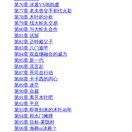
第76章 冰遁VS地怨虞
第77章 老夫曾交手初代火影
第78章 木叶的分析
第79章 找大蛇丸交易
第80章 与大蛇丸合作
第81章 试探
第82章 迈特戴父子
第83章 八门遁甲
第84章 双血继融合的威力
第85章 新一代
第86章 流言起
第87章 苍司在行动
第88章 卡卡西的内心
第89章 迷茫
第90章 自裁
第91章 离开木叶吧
第92章 平息
第93章 即将到来的木叶40年
第94章 和水门摊牌
第95章 目标-雾隐村
第96章 海葬or冰葬？