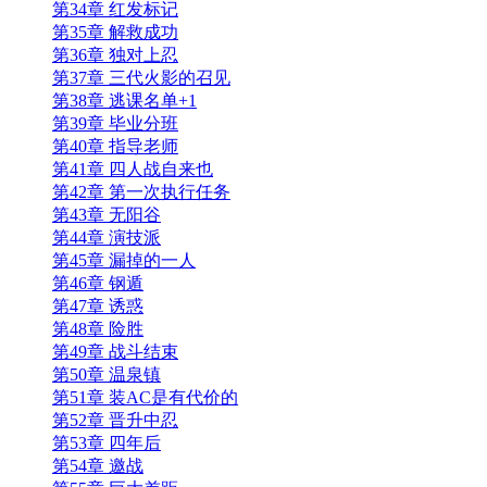
第34章 红发标记
第35章 解救成功
第36章 独对上忍
第37章 三代火影的召见
第38章 逃课名单+1
第39章 毕业分班
第40章 指导老师
第41章 四人战自来也
第42章 第一次执行任务
第43章 无阳谷
第44章 演技派
第45章 漏掉的一人
第46章 钢遁
第47章 诱惑
第48章 险胜
第49章 战斗结束
第50章 温泉镇
第51章 装AC是有代价的
第52章 晋升中忍
第53章 四年后
第54章 邀战