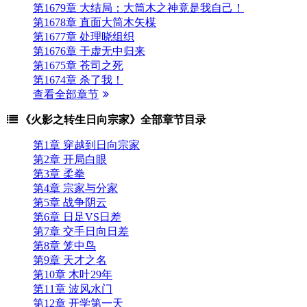
第1679章 大结局：大筒木之神竟是我自己！
第1678章 直面大筒木矢楳
第1677章 处理晓组织
第1676章 于虚无中归来
第1675章 苍司之死
第1674章 杀了我！
查看全部章节
《火影之转生日向宗家》全部章节目录
第1章 穿越到日向宗家
第2章 开局白眼
第3章 柔拳
第4章 宗家与分家
第5章 战争阴云
第6章 日足VS日差
第7章 交手日向日差
第8章 笼中鸟
第9章 天才之名
第10章 木叶29年
第11章 波风水门
第12章 开学第一天