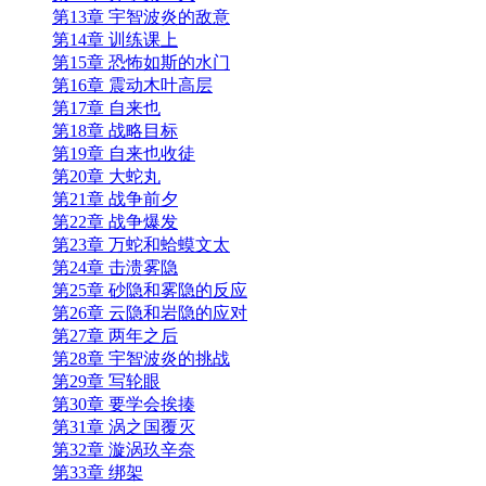
第13章 宇智波炎的敌意
第14章 训练课上
第15章 恐怖如斯的水门
第16章 震动木叶高层
第17章 自来也
第18章 战略目标
第19章 自来也收徒
第20章 大蛇丸
第21章 战争前夕
第22章 战争爆发
第23章 万蛇和蛤蟆文太
第24章 击溃雾隐
第25章 砂隐和雾隐的反应
第26章 云隐和岩隐的应对
第27章 两年之后
第28章 宇智波炎的挑战
第29章 写轮眼
第30章 要学会挨揍
第31章 涡之国覆灭
第32章 漩涡玖辛奈
第33章 绑架