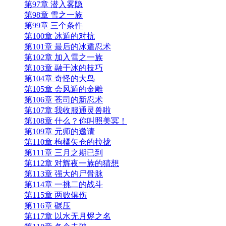
第97章 潜入雾隐
第98章 雪之一族
第99章 三个条件
第100章 冰遁的对抗
第101章 最后的冰遁忍术
第102章 加入雪之一族
第103章 融于冰的技巧
第104章 奇怪的大鸟
第105章 会风遁的金雕
第106章 苍司的新忍术
第107章 我收服通灵兽啦
第108章 什么？你叫照美冥！
第109章 元师的邀请
第110章 枸橘矢仓的拉拢
第111章 三月之期已到
第112章 对辉夜一族的猜想
第113章 强大的尸骨脉
第114章 一挑二的战斗
第115章 两败俱伤
第116章 碾压
第117章 以水无月烬之名