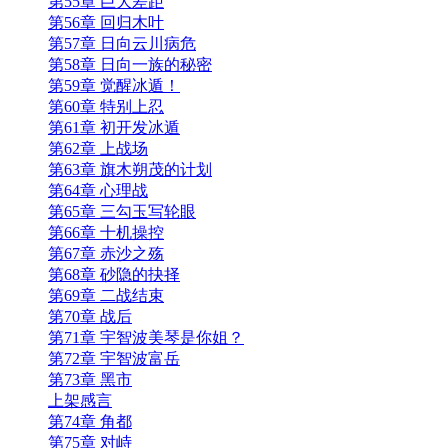
第55章 巨大差距
第56章 回归木叶
第57章 日向云川病危
第58章 日向一族的秘密
第59章 觉醒冰遁！
第60章 特别上忍
第61章 初开发冰遁
第62章 上战场
第63章 旗木朔茂的计划
第64章 心理战
第65章 三勾玉写轮眼
第66章 十机操控
第67章 赤沙之殇
第68章 砂隐的抉择
第69章 二战结束
第70章 战后
第71章 宇智波美琴是你姐？
第72章 宇智波富岳
第73章 黑市
上架感言
第74章 角都
第75章 对峙