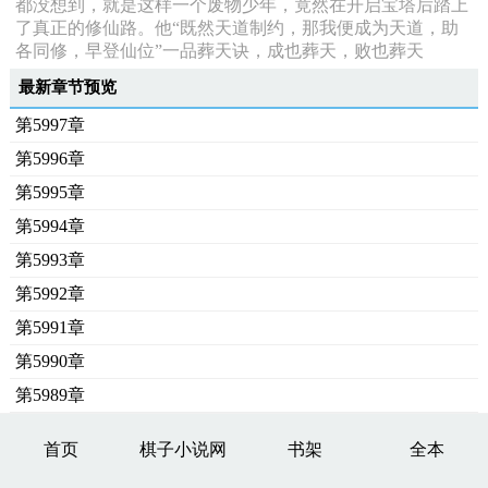
都没想到，就是这样一个废物少年，竟然在开启宝塔后踏上
了真正的修仙路。他“既然天道制约，那我便成为天道，助
各同修，早登仙位”一品葬天诀，成也葬天，败也葬天
最新章节预览
第5997章
第5996章
第5995章
第5994章
第5993章
第5992章
第5991章
第5990章
第5989章
首页
棋子小说网
书架
全本