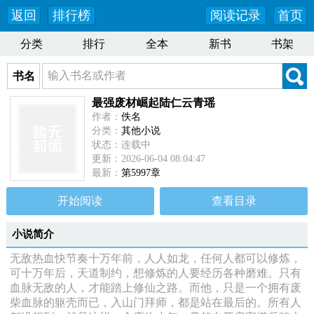
返回
排行榜
阅读记录
首页
分类
排行
全本
新书
书架
书名
最强废材崛起陆仁云青瑶
作者：
佚名
分类：
其他小说
状态：连载中
更新：2026-06-04 08:04:47
最新：
第5997章
开始阅读
查看目录
小说简介
无敌热血快节奏十万年前，人人如龙，任何人都可以修炼，
可十万年后，天道制约，想修炼的人要经历各种磨难。只有
血脉无敌的人，才能踏上修仙之路。而他，只是一个拥有废
柴血脉的躯壳而已，入山门拜师，都是站在最后的。所有人