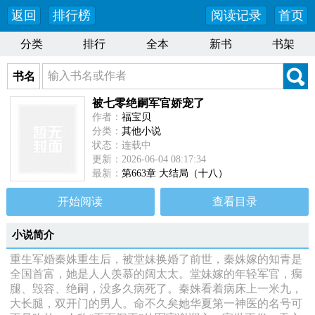
返回
排行榜
阅读记录
首页
分类
排行
全本
新书
书架
书名
被七零绝嗣军官娇宠了
作者：
福宝贝
分类：
其他小说
状态：连载中
更新：2026-06-04 08:17:34
最新：
第663章 大结局（十八）
开始阅读
查看目录
小说简介
重生军婚秦姝重生后，被堂妹换婚了前世，秦姝嫁的知青是
全国首富，她是人人羡慕的阔太太。堂妹嫁的年轻军官，瘸
腿、毁容、绝嗣，没多久病死了。秦姝看着病床上一米九，
大长腿，双开门的男人。命不久矣她华夏第一神医的名号可