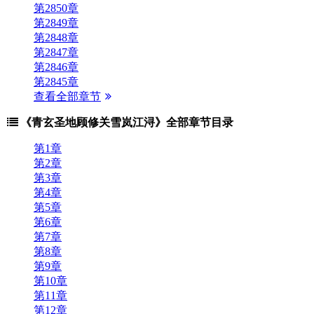
第2850章
第2849章
第2848章
第2847章
第2846章
第2845章
查看全部章节
《青玄圣地顾修关雪岚江浔》全部章节目录
第1章
第2章
第3章
第4章
第5章
第6章
第7章
第8章
第9章
第10章
第11章
第12章