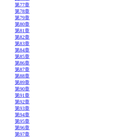
第77章
第78章
第79章
第80章
第81章
第82章
第83章
第84章
第85章
第86章
第87章
第88章
第89章
第90章
第91章
第92章
第93章
第94章
第95章
第96章
第97章