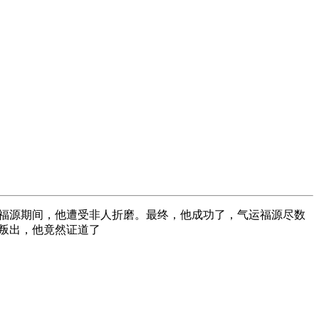
福源期间，他遭受非人折磨。最终，他成功了，气运福源尽数
叛出，他竟然证道了