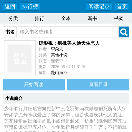
返回
排行榜
阅读记录
首页
分类
排行
全本
新书
书架
书名
综影视：疯批美人她天生恶人
作者：
李朵儿
分类：
其他小说
状态：连载中
更新：2026-06-04 11:31:50
最新：
赴山海29
开始阅读
查看目录
小说简介
少年歌行月姬后宫向更新中云之羽郑南衣励志创死所有人宁
安如梦尤芳吟我爱上了你的身体，但是也喜欢其他人的脸。
莲花楼角丽谯强扭的瓜不甜但是解渴。长相思皓翎忆聚齐后
宫贤良淑德容五君位。少年歌行月姬靓仔千千万，不行咱就