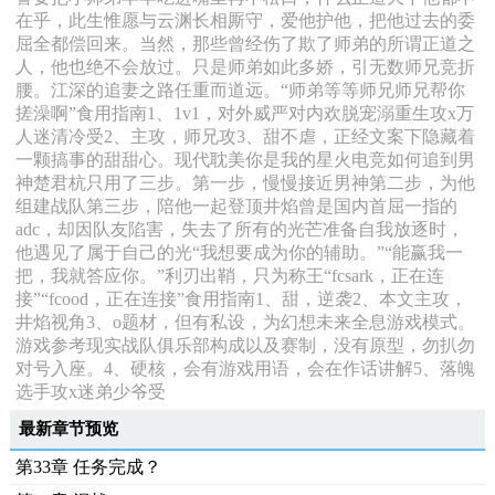
在乎，此生惟愿与云渊长相厮守，爱他护他，把他过去的委
屈全都偿回来。当然，那些曾经伤了欺了师弟的所谓正道之
人，他也绝不会放过。只是师弟如此多娇，引无数师兄竞折
腰。江深的追妻之路任重而道远。“师弟等等师兄师兄帮你
搓澡啊”食用指南1、1v1，对外威严对内欢脱宠溺重生攻x万
人迷清冷受2、主攻，师兄攻3、甜不虐，正经文案下隐藏着
一颗搞事的甜甜心。现代耽美你是我的星火电竞如何追到男
神楚君杭只用了三步。第一步，慢慢接近男神第二步，为他
组建战队第三步，陪他一起登顶井焰曾是国内首屈一指的
adc，却因队友陷害，失去了所有的光芒准备自我放逐时，
他遇见了属于自己的光“我想要成为你的辅助。”“能赢我一
把，我就答应你。”利刃出鞘，只为称王“fcsark，正在连
接”“fcood，正在连接”食用指南1、甜，逆袭2、本文主攻，
井焰视角3、o题材，但有私设，为幻想未来全息游戏模式。
游戏参考现实战队俱乐部构成以及赛制，没有原型，勿扒勿
对号入座。4、硬核，会有游戏用语，会在作话讲解5、落魄
选手攻x迷弟少爷受
最新章节预览
第33章 任务完成？