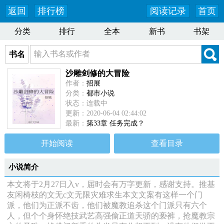
返回
排行榜
阅读记录
首页
分类
排行
全本
新书
书架
书名
沙雕剑修的大冒险
作者：
招展
分类：
都市小说
状态：连载中
更新：2020-06-04 02:44:02
最新：
第33章 任务完成？
开始阅读
查看目录
小说简介
本文将于2月27日入v，届时会有万字更新，感谢支持。推基
友闲椅枝的文无c文无限灾难求生本文文案有这样一个门
派，他们为正派不齿，他们被魔教追杀这个门派只有六个
人，但个个身怀绝技武艺高强偷正道天骄的亵裤，抢魔教宗