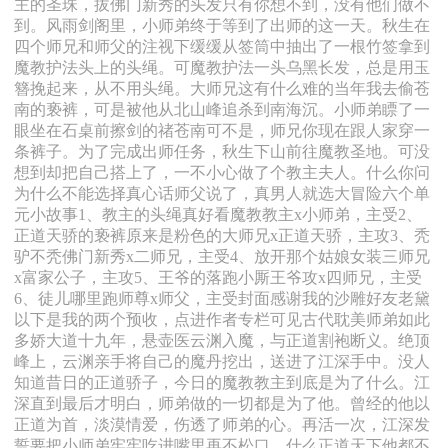
主的圣珠，拔佛门新秀的头发只有你想不到，没有他们做不
到。风雨剑阁里，小师弟终于等到了出师的这一天。秋生在
四个师兄和师父的注视下缓缓从签筒中抽出了一根竹签拿到
魔教护法头上的头绳。可魔教护法一头乌黑长发，总是用玉
簪挽起来，从不用头绳。大师兄这有什么难的当年我去偷苍
南的亵裤，可是被他从北山峰追杀到南海沉。小师弟瞟了一
眼坐在石桌前擦剑的禇苍南可不是，师兄你现在跟人家穿一
条裤子。为了完成出师任务，秋生下山前往魔教圣地。可没
想到却把自己搭上了，一不小心做了个教主夫人。什么你问
为什么不能选择真心话师父说了，真男人就选大冒险六个单
元小故事1、教主的头绳真好看魔教教主x小师弟，主受2、
正道天骄的亵裤原来是粉色的大师兄x正道天骄，主攻3、秃
驴不秃佛门新秀x二师兄，主受4、放开那个姑娘女装三师兄
x富家公子，主攻5、王爷的落跑小厮王爷攻x四师兄，主受
6、徒儿哪里跑师尊x师父，主受封面感谢我的沙雕好友老黛
以下是我的两个预收，点进作者专栏可见古代耽美师弟如此
多娇大道十九年，悬壶医云渊入魔，与正道割袍断义。绝顶
峰上，云渊亲手将自己的魔丹挖出，送进了江深手中。没人
知道昔日的正道骄子，今日的魔教教主到底是为了什么。江
深直到最后才明白，师弟做的一切都是为了他。曾经的他以
正道为首，淡漠情爱，伤透了师弟的心。再活一次，江深发
誓要把小师弟牢牢吃进嘴里再不松口，什么正道天下他都不