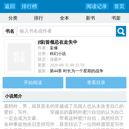
返回
排行榜
阅读记录
首页
分类
排行
全本
新书
书架
书名
[综]首领总在走失中
作者：
妄修
分类：
科幻小说
状态：连载中
更新：2020-08-31 00:35:59
最新：
第44章 时长为一个星期的战争
开始阅读
查看目录
小说简介
森鸥外，男，就算莫名的穿越成了岛国人也从未改变自己的
爱好，写作。 穿越后的森鸥外蜜汁自信的认为自己
一定会成为文豪。 带着这种蜜汁自信，虽然经历了
各种事故他依旧坚持写作，甚至结识了一位同样愿望是写作