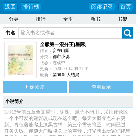
返回
排行榜
阅读记录
首页
分类
排行
全本
新书
书架
书名
全服第一混分王[星际]
作者：
妾在山阳
分类：
都市小说
状态：连载中
更新：2020-09-14 09:27:01
最新：
第96章 大结局
开始阅读
查看目录
小说简介
3月13号前五章全文重写，谢谢。混子不能用，采用评论区
一个小可爱的建议改成现在这个吧。每天大概零点左右更
新。青色藤蔓爬上漆黑古堡，第三个雪夜将至。时间已过，
任务失败。伴随大门吱嘎关上的声音，灯光映出玩家们绝望