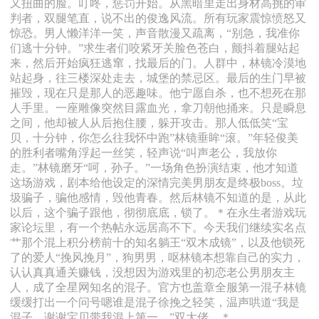
又扭曲的脸。叮咚，惩罚开始。从黑暗里走出身材高挑的审
判者，双腿笔直，说不出的俊逸风流。所有玩家震惊愤怒又
惊恐。男人懒洋洋一笑，声音散漫又疏离，“别急，我准你
们逃十分钟。”求生者们咬紧牙关脸色苍白，颤抖着腿站起
来，然后开始疯狂逃窜，找最后的门。人群中，林镜冷漠地
站起身，往三楼深处走去，城堡的禁忌区。最后的生门早被
摧毁，现在只是那人的恶趣味。他宁愿自杀，也不想死在那
人手里。一座雕像突然目露血光，拿刀朝他捅来。只是瞬息
之间，他却被人从后抱住腰，躲开攻击。那人低低笑“宝
贝，十分钟，你怎么往我怀中跑”林镜垂眸“滚。”年轻俊美
的胜利者嘴角浮起一丝笑，轻声说“叫声老公，我放你
走。”林镜磨牙“呵，孙子。”一场角色扮演结束，他才知道
这场游戏，剧本给他设定的深情完美男朋友是终极boss。垃
圾骗子，骗他感情，毁他青春。然后林镜不知道的是，从此
以后，这个骗子跟他，彻彻底底，锁了。＊在永生者游戏玩
家论坛里，有一个热帖永远居高不下。今天我们继续实名点
艹那个混上积分榜前十的知名躺王“双木成镜”，以及他锁死
了的爱人“挽风挽月”，狗男男，呕林镜本想靠自己的实力，
认认真真通关赚钱，没想因为游戏里的初恋老公男朋友主
人，成了全星网知名的混子。官方也盖章全服第一混子林镜
缓缓打出一个问号嗯谁是混子徐挽之轻笑，温声哄道“我是
混子，谢谢宝贝带我混上第一。”双大佬。＊