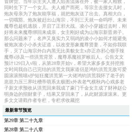
冒牌货。当年宗主夫人遭人陷害流落在外，被一家人相救，
同时生下了一个女儿。夫人难产而死，等宗主去接女儿时，
炮灰母亲为了炮灰能享福，就把炮灰送了出去。真相大白，
一切哦豁。炮灰被赶出山海宗，不到三天就一命呜呼。未来
魔尊也趁机逃脱，开启了正邪大战。凌小小穿越过去时，刚
好将未来魔尊绑回来成亲，女主刚好成为山海宗新晋弟子。
那么问题来了，名声又臭实力又弱鸡的凌小小如何才能避免
被炮灰凌小小杀夫证道，以改变形象魔尊贤妻，不如你我联
手，灭了山海宗外白内黑无比美貌女主x亦正亦邪心狠手辣
魔尊s涉及一些洪荒背景，魔尊系魔祖罗睺后人。公告文文
预计129日入v啦，从第28章开始v，希望大家多多支持挖推
文时间我自己已完结的洪荒文我家道侣是鸿钧洪荒无敌可爱
圆滚滚熊喵x护短狂魔洪荒第一大佬鸿钧洪荒我怀了老子的
崽崽力压三界吐槽帝萌系太极图x外表老气横秋内心戏多老
子新文求预收从洪荒回来我成了豪门千金女主成了财神赵公
明身边的招财童子，结果又穿回来了，从此财源滚滚来。更
多文文请戳作者专栏，专栏求收藏挖
最新章节预览
第29章 第二十九章
第28章 第二十八章