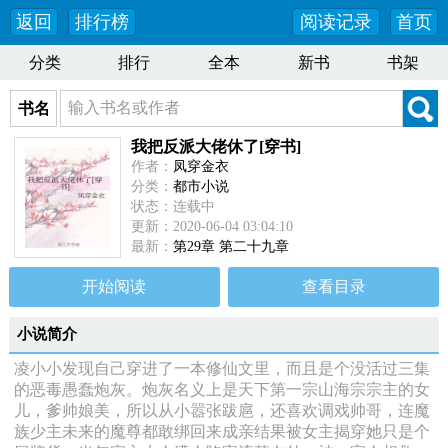
返回
排行榜
阅读记录
首页
分类
排行
全本
新书
书架
书名
我把反派大佬休了[穿书]
作者：
凤穿金衣
分类：
都市小说
状态：连载中
更新：2020-06-04 03:04:10
最新：
第29章 第二十九章
开始阅读
查看目录
小说简介
凌小小发现自己穿进了一本修仙文里，而且是个没活过三集
的恶毒愚蠢炮灰。炮灰名义上是天下第一宗山海宗宗主的女
儿，爹帅娘美，所以从小嚣张跋扈，还喜欢调戏帅哥，连魔
族少主未来的魔尊都敢绑回来成亲结果被女主揭穿她只是个