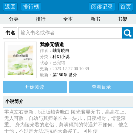
返回
排行榜
阅读记录
首页
分类
排行
全本
新书
书架
书名
我修无情道
作者：
岫青晓白
分类：
科幻小说
状态：已完结
更新：2023-12-27 00:10:39
最新：
第150章 番外
开始阅读
查看目录
小说简介
零点左右更新，b正版岫青晓白 陵光君晏无书，高高在上、
无人可敌，自幼与其师弟长在一块儿，日夜相对，情意深
重。 身为陵光君的道侣，萧满得到的待遇并不如何。 他之
于他，不过是无法违抗的天命罢了。 可即便