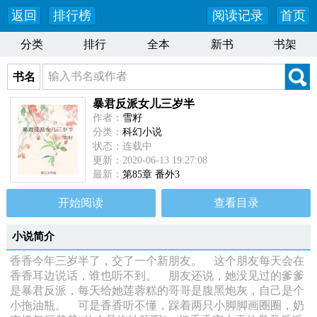
返回
排行榜
阅读记录
首页
分类
排行
全本
新书
书架
书名
暴君反派女儿三岁半
作者：
雪籽
分类：
科幻小说
状态：连载中
更新：2020-06-13 19:27:08
最新：
第85章 番外3
开始阅读
查看目录
小说简介
香香今年三岁半了，交了一个新朋友。 这个朋友每天会在
香香耳边说话，谁也听不到。 朋友还说，她没见过的爹爹
是暴君反派，每天给她莲蓉糕的哥哥是腹黑炮灰，自己是个
小拖油瓶。 可是香香听不懂，踩着两只小脚脚画圈圈，奶