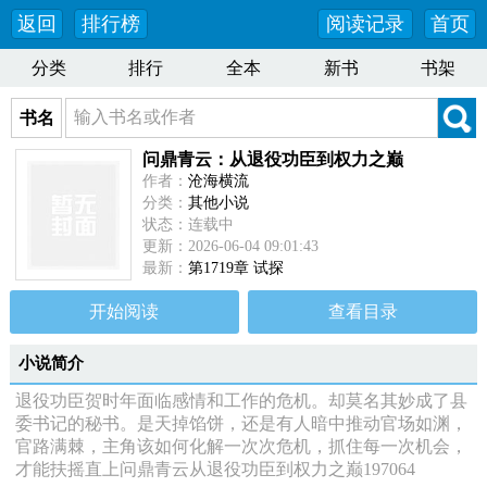
返回
排行榜
阅读记录
首页
分类
排行
全本
新书
书架
书名
问鼎青云：从退役功臣到权力之巅
作者：
沧海横流
分类：
其他小说
状态：连载中
更新：2026-06-04 09:01:43
最新：
第1719章 试探
开始阅读
查看目录
小说简介
退役功臣贺时年面临感情和工作的危机。却莫名其妙成了县
委书记的秘书。是天掉馅饼，还是有人暗中推动官场如渊，
官路满棘，主角该如何化解一次次危机，抓住每一次机会，
才能扶摇直上问鼎青云从退役功臣到权力之巅197064